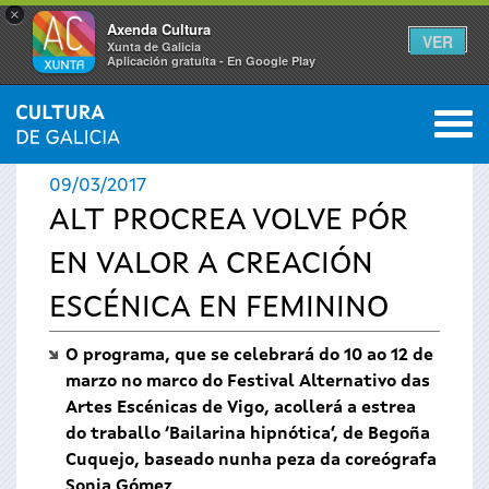
×
Axenda Cultura
VER
Xunta de Galicia
Aplicación gratuíta - En Google Play
Saltar al menú
M
INICIO
›
ACTUALIDADE
0
Vostede
09/03/2017
está
ALT PROCREA VOLVE PÓR
EN VALOR A CREACIÓN
aquí
ESCÉNICA EN FEMININO
O programa, que se celebrará do 10 ao 12 de
marzo no marco do Festival Alternativo das
Artes Escénicas de Vigo, acollerá a estrea
do traballo ‘Bailarina hipnótica’, de Begoña
Cuquejo, baseado nunha peza da coreógrafa
Sonia Gómez