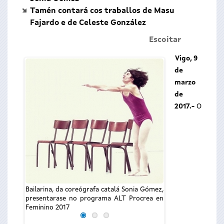
Tamén contará cos traballos de Masu
Fajardo e de Celeste González
Escoitar
Vigo, 9
de
marzo
de
2017.-
O
Presentación de A
2017
Bailarina, da coreógrafa catalá Sonia Gómez,
presentarase no programa ALT Procrea en
Feminino 2017