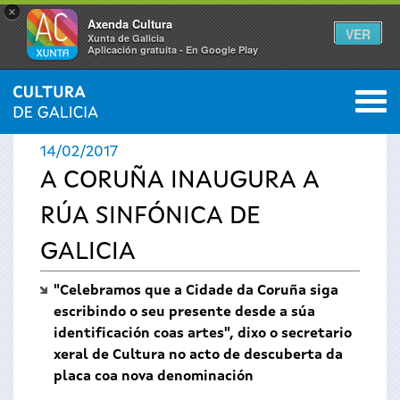
×
Axenda Cultura
VER
Xunta de Galicia
Aplicación gratuíta - En Google Play
Saltar al menú
M
INICIO
›
ACTUALIDADE
0
Vostede
14/02/2017
está
A CORUÑA INAUGURA A
RÚA SINFÓNICA DE
aquí
GALICIA
"Celebramos que a Cidade da Coruña siga
escribindo o seu presente desde a súa
identificación coas artes", dixo o secretario
xeral de Cultura no acto de descuberta da
placa coa nova denominación