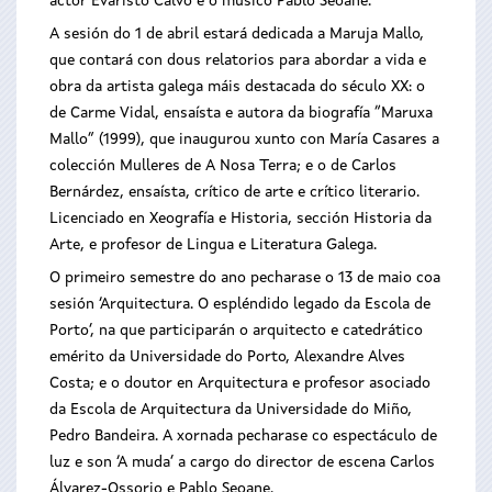
actor Evaristo Calvo e o músico Pablo Seoane.
A sesión do 1 de abril estará dedicada a Maruja Mallo,
que contará con dous relatorios para abordar a vida e
obra da artista galega máis destacada do século XX: o
de Carme Vidal, ensaísta e autora da biografía “Maruxa
Mallo” (1999), que inaugurou xunto con María Casares a
colección Mulleres de A Nosa Terra; e o de Carlos
Bernárdez, ensaísta, crítico de arte e crítico literario.
Licenciado en Xeografía e Historia, sección Historia da
Arte, e profesor de Lingua e Literatura Galega.
O primeiro semestre do ano pecharase o 13 de maio coa
sesión ‘Arquitectura. O espléndido legado da Escola de
Porto’, na que participarán o arquitecto e catedrático
emérito da Universidade do Porto, Alexandre Alves
Costa; e o doutor en Arquitectura e profesor asociado
da Escola de Arquitectura da Universidade do Miño,
Pedro Bandeira. A xornada pecharase co espectáculo de
luz e son ‘A muda’ a cargo do director de escena Carlos
Álvarez-Ossorio e Pablo Seoane.