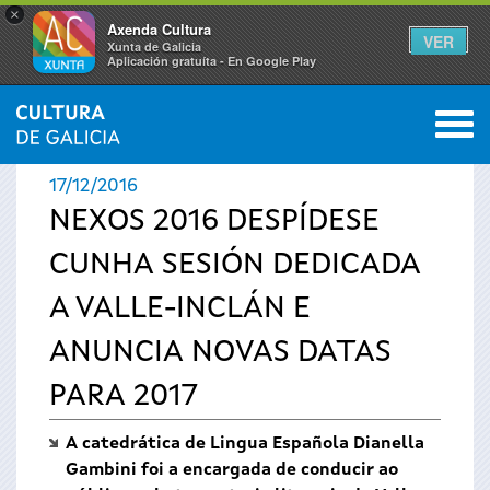
×
Axenda Cultura
VER
Xunta de Galicia
Aplicación gratuíta - En Google Play
Saltar al menú
M
INICIO
›
ACTUALIDADE
0
Vostede
17/12/2016
está
NEXOS 2016 DESPÍDESE
CUNHA SESIÓN DEDICADA
aquí
A VALLE-INCLÁN E
ANUNCIA NOVAS DATAS
PARA 2017
A catedrática de Lingua Española Dianella
Gambini foi a encargada de conducir ao