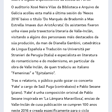
O auditorio Xosé Neira Vilas da Biblioteca e Arquivo de
Galicia acolleu esta mañá a última sesión do ‘Nexos
2016’ baixo o título ‘Do Marqués de Bradomín a Max
Estrella: Imaxes dun AristÁcrata’. Os asistentes fixeron
unha viaxe pola traxectoria literaria de Valle-Inclán,
visitando a algúns dos personaxes máis destacados da
súa produción, da man de Dianella Gambini, catedrática
de Lingua Española e Tradución na Università per
Stranieri de Perugia (Italia) e especialista en literatura
do romanticismo e do modernismo, en particular da
obra de Valle Inclán, de quen traduciu ao italiano
“Femeninas” e “Epitalamio”.
Tras o relatorio, o público puido gozar co concerto
‘Fake’ a cargo de Saúl Puga (contrabaixo) e Pablo Seoane
(piano). ‘Fake’ é unha composición orixinal de Pablo
Seoane inspirada en ‘La Lámpara Maravillosa’, ensiao de
Valle-Inclán de cuxa publicación se cumpren 100 anos
neste 2016 e creada especificamente para o ciclo