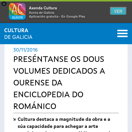
×
Axenda Cultura
VER
Xunta de Galicia
Aplicación gratuíta - En Google Play
Saltar al menú
M
INICIO
›
ACTUALIDADE
0
Vostede
30/11/2016
está
PRESÉNTANSE OS DOUS
VOLUMES DEDICADOS A
aquí
OURENSE DA
ENCICLOPEDIA DO
ROMÁNICO
Cultura destaca a magnitude da obra e a
súa capacidade para achegar a arte