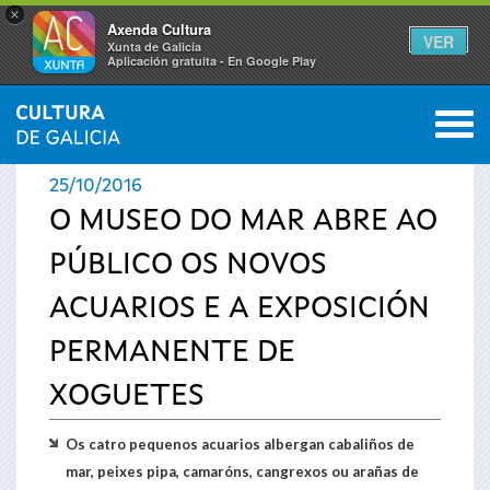
×
Axenda Cultura
VER
Xunta de Galicia
Aplicación gratuíta - En Google Play
Saltar al menú
M
INICIO
›
ACTUALIDADE
0
Vostede
25/10/2016
está
O MUSEO DO MAR ABRE AO
PÚBLICO OS NOVOS
aquí
ACUARIOS E A EXPOSICIÓN
PERMANENTE DE
XOGUETES
Os catro pequenos acuarios albergan cabaliños de
mar, peixes pipa, camaróns, cangrexos ou arañas de