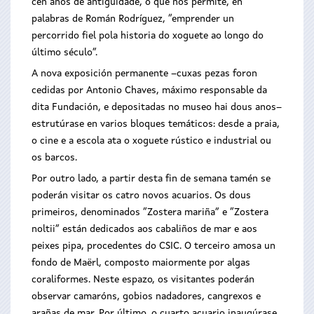
cen anos de antigüidade, o que nos permite, en
palabras de Román Rodríguez, “emprender un
percorrido fiel pola historia do xoguete ao longo do
último século”.
A nova exposición permanente –cuxas pezas foron
cedidas por Antonio Chaves, máximo responsable da
dita Fundación, e depositadas no museo hai dous anos–
estrutúrase en varios bloques temáticos: desde a praia,
o cine e a escola ata o xoguete rústico e industrial ou
os barcos.
Por outro lado, a partir desta fin de semana tamén se
poderán visitar os catro novos acuarios. Os dous
primeiros, denominados “Zostera mariña” e “Zostera
noltii” están dedicados aos cabaliños de mar e aos
peixes pipa, procedentes do CSIC. O terceiro amosa un
fondo de Maërl, composto maiormente por algas
coraliformes. Neste espazo, os visitantes poderán
observar camaróns, gobios nadadores, cangrexos e
arañas de mar. Por último, o cuarto acuario inaugúrase