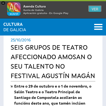
×
Axenda Cultura
VER
Xunta de Galicia
Aplicación gratuíta - En Google Play
Saltar al menú
M
INICIO
›
ACTUALIDADE
0
Vostede
25/10/2016
está
SEIS GRUPOS DE TEATRO
AFECCIONADO AMOSAN O
aquí
SEU TALENTO NO
FESTIVAL AGUSTÍN MAGÁN
Entre o 29 de outubro e o 1 de novembro, o
Salón Teatro e o Teatro Principal de
Santiago de Compostela acollerán as
funcións deste ano, que tamén inclúen