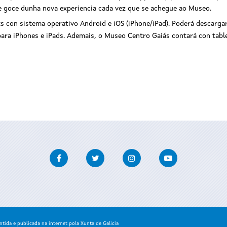
te goce dunha nova experiencia cada vez que se achegue ao Museo.
ets con sistema operativo Android e iOS (iPhone/iPad). Poderá descarga
ara iPhones e iPads. Ademais, o Museo Centro Gaiás contará con table
Facebook
Twitter
Instagram
Youtube
ida e publicada na internet pola Xunta de Galicia