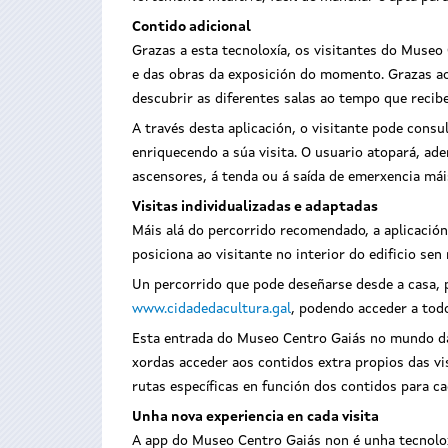
Contido adicional
Grazas a esta tecnoloxía, os visitantes do Museo
e das obras da exposición do momento. Grazas ao 
descubrir as diferentes salas ao tempo que recib
A través desta aplicación, o visitante pode consu
enriquecendo a súa visita. O usuario atopará, ad
ascensores, á tenda ou á saída de emerxencia mái
Visitas individualizadas e adaptadas
Máis alá do percorrido recomendado, a aplicación
posiciona ao visitante no interior do edificio se
Un percorrido que pode deseñarse desde a casa, pl
www.cidadedacultura.gal
, podendo acceder a tod
Esta entrada do Museo Centro Gaiás no mundo da 
xordas acceder aos contidos extra propios das vis
rutas específicas en función dos contidos para ca
Unha nova experiencia en cada visita
A app do Museo Centro Gaiás non é unha tecnolox