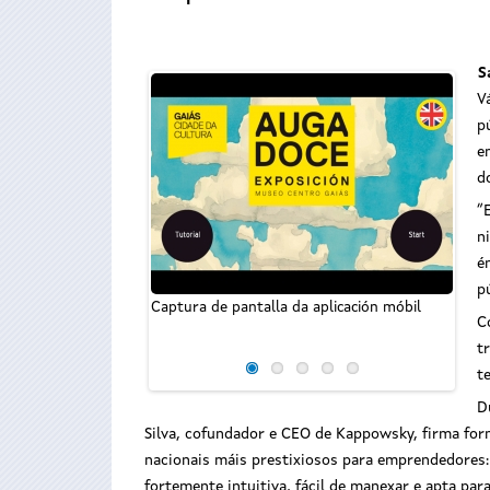
S
V
p
e
d
“
n
é
p
Captura de pantalla da aplicación móbil
Captu
C
t
t
D
Silva, cofundador e CEO de Kappowsky, firma for
nacionais máis prestixiosos para emprendedores: 
fortemente intuitiva, fácil de manexar e apta par