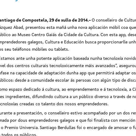
antiago de Compostela, 29 de xullo de 2014.-
O conselleiro de Cultu
ázquez Abad, presentou esta mañá unha nova aplicación móbil coa que s
úblico ao Museo Centro Gaiás da Cidade da Cultura. Con esta app, dese
mprendedores galegos, Cultura e Educación busca proporcionarlle unha
os seu teléfonos móbiles ou tablets.
Estamos ante unha potente aplicación baseada nunha tecnoloxía novido
ivel dos centros culturais tecnoloxicamente máis avanzados”, asegurou
nfase na capacidade de adaptación dunha app que permitirá adaptar os
úblicos: desde a comunidade escolar ás persoas con algún tipo de disc
ra de pantalla da aplicación móbil
Captura de pantalla da aplicació
omo espazo dedicado á cultura, ao emprendemento e á tecnoloxía, a Ci
res ingredientes, difundindo cultura a un público diverso a través de 
ecnoloxías creadas co talento dos nosos emprendedores.
urante a presentación, o conselleiro estivo acompañado por un dos res
mada por dous emprendedores galegos e que foi finalista con mención
o Premio Universia. Santiago Berdullas foi o encargado de amosar o f
a todos os públicos.