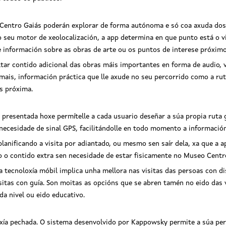
 Centro Gaiás poderán explorar de forma autónoma e só coa axuda dos s
seu motor de xeolocalización, a app determina en que punto está o vis
e información sobre as obras de arte ou os puntos de interese próximo
ltar contido adicional das obras máis importantes en forma de audio, v
emais, información práctica que lle axude no seu percorrido como a ru
s próxima.
 presentada hoxe permítelle a cada usuario deseñar a súa propia ruta 
n necesidade de sinal GPS, facilitándolle en todo momento a informació
anificando a visita por adiantado, ou mesmo sen saír dela, xa que a ap
o o contido extra sen necesidade de estar fisicamente no Museo Centr
tecnoloxía móbil implica unha mellora nas visitas das persoas con di
itas con guía. Son moitas as opcións que se abren tamén no eido das vi
da nivel ou eido educativo.
ía pechada. O sistema desenvolvido por Kappowsky permite a súa pers