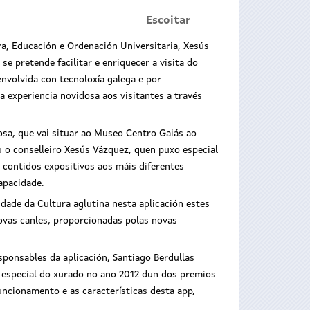
Escoitar
ra, Educación e Ordenación Universitaria, Xesús
e pretende facilitar e enriquecer a visita do
nvolvida con tecnoloxía galega e por
 experiencia novidosa aos visitantes a través
sa, que vai situar ao Museo Centro Gaiás ao
 o conselleiro Xesús Vázquez, quen puxo especial
 contidos expositivos aos máis diferentes
apacidade.
n móbil
O conselleiro de Cultura, Educación e
dade da Cultura aglutina nesta aplicación estes
Ordenación Universitaria, Xesús Vázquez
Aplicación móbi
novas canles, proporcionadas polas novas
Abad, na presentación da aplicación
ponsables da aplicación, Santiago Berdullas
 especial do xurado no ano 2012 dun dos premios
uncionamento e as características desta app,