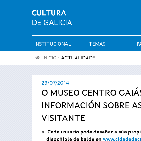
INSTITUCIONAL
TEMAS
P
Menú
INICIO
›
ACTUALIDADE
principal
Vostede
29/07/2014
está
O MUSEO CENTRO GAIÁ
aquí
INFORMACIÓN SOBRE AS
VISITANTE
Cada usuario pode deseñar a súa propia
dispoñible de balde en
www.cidadedacu