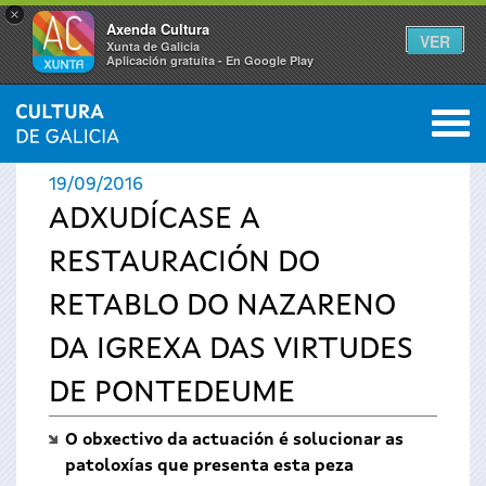
×
Axenda Cultura
VER
Xunta de Galicia
Aplicación gratuíta - En Google Play
Saltar al menú
M
INICIO
›
ACTUALIDADE
0
Vostede
19/09/2016
está
ADXUDÍCASE A
RESTAURACIÓN DO
aquí
RETABLO DO NAZARENO
DA IGREXA DAS VIRTUDES
DE PONTEDEUME
O obxectivo da actuación é solucionar as
patoloxías que presenta esta peza