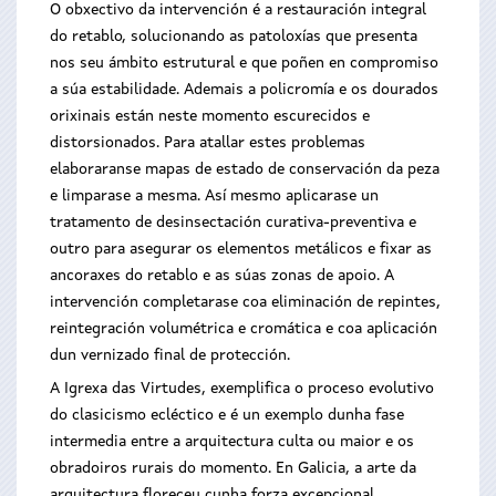
O obxectivo da intervención é a restauración integral
do retablo, solucionando as patoloxías que presenta
nos seu ámbito estrutural e que poñen en compromiso
a súa estabilidade. Ademais a policromía e os dourados
orixinais están neste momento escurecidos e
distorsionados. Para atallar estes problemas
elaboraranse mapas de estado de conservación da peza
e limparase a mesma. Así mesmo aplicarase un
tratamento de desinsectación curativa-preventiva e
outro para asegurar os elementos metálicos e fixar as
ancoraxes do retablo e as súas zonas de apoio. A
intervención completarase coa eliminación de repintes,
reintegración volumétrica e cromática e coa aplicación
dun vernizado final de protección.
A Igrexa das Virtudes, exemplifica o proceso evolutivo
do clasicismo ecléctico e é un exemplo dunha fase
intermedia entre a arquitectura culta ou maior e os
obradoiros rurais do momento. En Galicia, a arte da
arquitectura floreceu cunha forza excepcional,