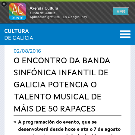
×
Axenda Cultura
VER
Xunta de Galicia
Aplicación gratuíta - En Google Play
Saltar al menú
M
INICIO
›
ACTUALIDADE
0
Vostede
02/08/2016
está
O ENCONTRO DA BANDA
SINFÓNICA INFANTIL DE
aquí
GALICIA POTENCIA O
TALENTO MUSICAL DE
MÁIS DE 50 RAPACES
A programación do evento, que se
desenvolverá desde hoxe e ata o 7 de agosto