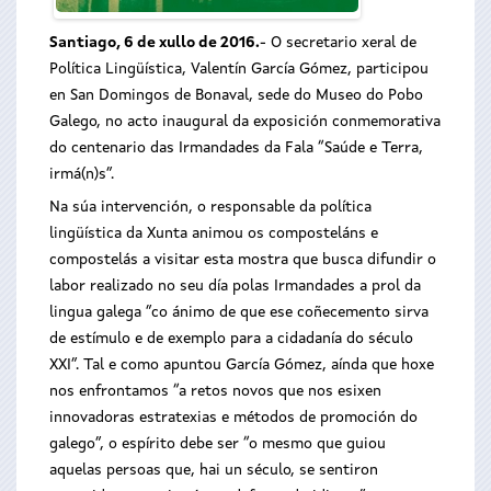
Santiago, 6 de xullo de 2016.
- O secretario xeral de
Política Lingüística, Valentín García Gómez, participou
en San Domingos de Bonaval, sede do Museo do Pobo
Galego, no acto inaugural da exposición conmemorativa
do centenario das Irmandades da Fala “Saúde e Terra,
irmá(n)s”.
Na súa intervención, o responsable da política
lingüística da Xunta animou os composteláns e
compostelás a visitar esta mostra que busca difundir o
labor realizado no seu día polas Irmandades a prol da
lingua galega ”co ánimo de que ese coñecemento sirva
de estímulo e de exemplo para a cidadanía do século
XXI”. Tal e como apuntou García Gómez, aínda que hoxe
nos enfrontamos “a retos novos que nos esixen
innovadoras estratexias e métodos de promoción do
galego”, o espírito debe ser “o mesmo que guiou
aquelas persoas que, hai un século, se sentiron