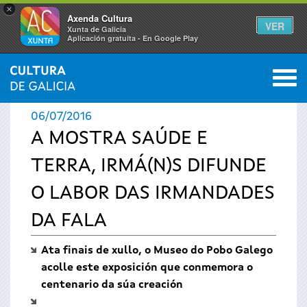
×
Axenda Cultura
VER
Xunta de Galicia
Aplicación gratuíta - En Google Play
Saltar al menú
M
INICIO
›
ACTUALIDADE
0
Vostede
06/07/2016
está
A MOSTRA SAÚDE E
TERRA, IRMÁ(N)S DIFUNDE
aquí
O LABOR DAS IRMANDADES
DA FALA
Ata finais de xullo, o Museo do Pobo Galego
acolle este exposición que conmemora o
centenario da súa creación