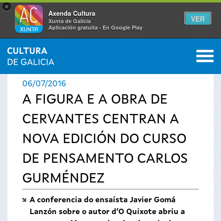
×
Axenda Cultura
VER
Xunta de Galicia
Aplicación gratuíta - En Google Play
Saltar al menú
M
INICIO
›
ACTUALIDADE
0
Vostede
06/07/2016
está
A FIGURA E A OBRA DE
CERVANTES CENTRAN A
aquí
NOVA EDICIÓN DO CURSO
DE PENSAMENTO CARLOS
GURMÉNDEZ
A conferencia do ensaísta Javier Gomá
Lanzón sobre o autor d’O Quixote abriu a