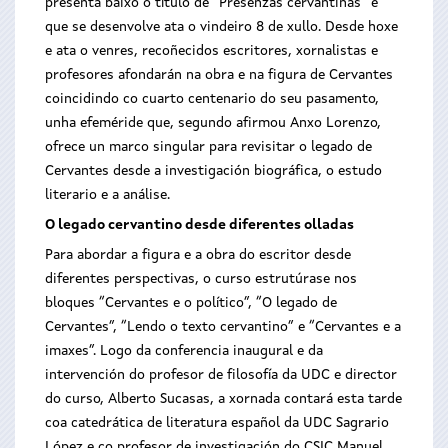
presenta baixo o título de “Presenzas cervantinas” e
que se desenvolve ata o vindeiro 8 de xullo. Desde hoxe
e ata o venres, recoñecidos escritores, xornalistas e
profesores afondarán na obra e na figura de Cervantes
coincidindo co cuarto centenario do seu pasamento,
unha efeméride que, segundo afirmou Anxo Lorenzo,
ofrece un marco singular para revisitar o legado de
Cervantes desde a investigación biográfica, o estudo
literario e a análise.
O legado cervantino desde diferentes olladas
Para abordar a figura e a obra do escritor desde
diferentes perspectivas, o curso estrutúrase nos
bloques “Cervantes e o político”, “O legado de
Cervantes”, “Lendo o texto cervantino” e “Cervantes e a
imaxes”. Logo da conferencia inaugural e da
intervención do profesor de filosofía da UDC e director
do curso, Alberto Sucasas, a xornada contará esta tarde
coa catedrática de literatura español da UDC Sagrario
López e co profesor de investigación do CSIC Manuel