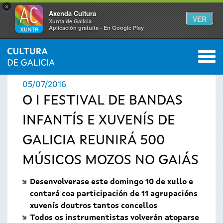
×
Axenda Cultura
VER
Xunta de Galicia
Aplicación gratuíta - En Google Play
Saltar al menú
M
INICIO
›
ACTUALIDADE
0
Vostede
05/07/2016
está
O I FESTIVAL DE BANDAS
INFANTÍS E XUVENÍS DE
aquí
GALICIA REUNIRÁ 500
MÚSICOS MOZOS NO GAIÁS
Desenvolverase este domingo 10 de xullo e
contará coa participación de 11 agrupacións
xuvenís doutros tantos concellos
Todos os instrumentistas volverán atoparse