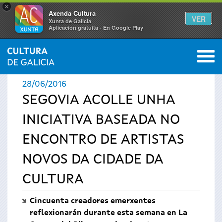
×
Axenda Cultura
VER
Xunta de Galicia
Aplicación gratuíta - En Google Play
Saltar al menú
M
INICIO
›
ACTUALIDADE
0
Vostede
28/06/2016
está
SEGOVIA ACOLLE UNHA
INICIATIVA BASEADA NO
aquí
ENCONTRO DE ARTISTAS
NOVOS DA CIDADE DA
CULTURA
Cincuenta creadores emerxentes
reflexionarán durante esta semana en La