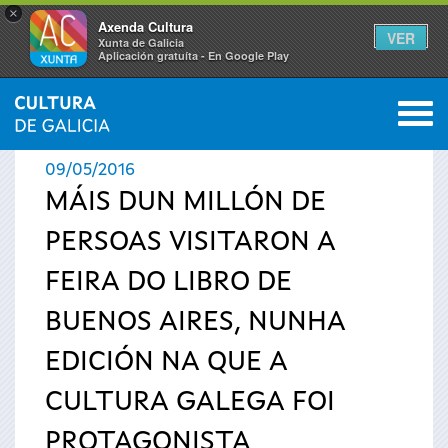
×
Axenda Cultura
VER
Xunta de Galicia
Aplicación gratuíta - En Google Play
Saltar al menú
M
INICIO
›
ACTUALIDADE
0
Vostede
09/05/2016
está
MÁIS DUN MILLÓN DE
PERSOAS VISITARON A
aquí
FEIRA DO LIBRO DE
BUENOS AIRES, NUNHA
EDICIÓN NA QUE A
CULTURA GALEGA FOI
PROTAGONISTA