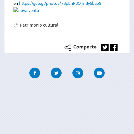
en
https://goo.gl/photos/78pLnPBQTnBy5bao9
Patrimonio cultural
Comparte
Facebook
Twitter
Instagram
Youtube