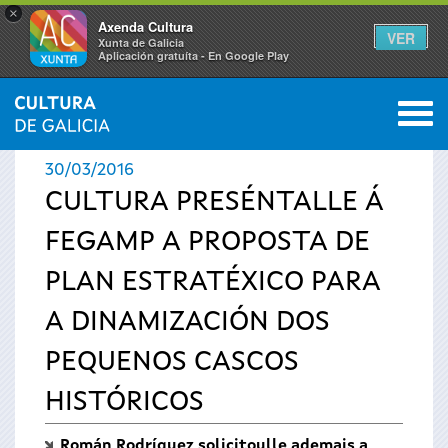
×
Axenda Cultura
VER
Xunta de Galicia
Aplicación gratuíta - En Google Play
Saltar al menú
M
INICIO
›
ACTUALIDADE
0
Vostede
30/03/2016
está
CULTURA PRESÉNTALLE Á
FEGAMP A PROPOSTA DE
aquí
PLAN ESTRATÉXICO PARA
A DINAMIZACIÓN DOS
PEQUENOS CASCOS
HISTÓRICOS
Román Rodríguez solicitoulle ademais a