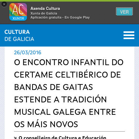
×
Axenda Cultura
VER
Xunta de Galicia
Aplicación gratuíta - En Google Play
Saltar al menú
M
INICIO
›
ACTUALIDADE
0
Vostede
26/03/2016
está
O ENCONTRO INFANTIL DO
CERTAME CELTIBÉRICO DE
aquí
BANDAS DE GAITAS
ESTENDE A TRADICIÓN
MUSICAL GALEGA ENTRE
OS MÁIS NOVOS
O conselleiro de Cultura e Educación