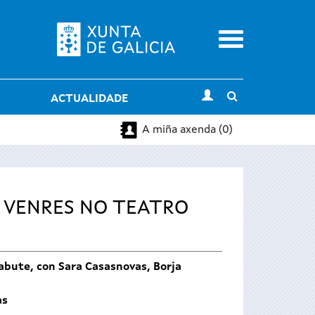
Menu
Toggle
ACTUALIDADE
search
A miña axenda (0)
 VENRES NO TEATRO
abute, con Sara Casasnovas, Borja
as