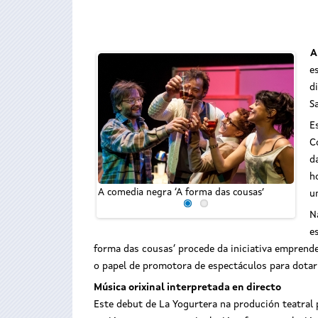
A
e
d
S
E
C
d
h
A comedia negra ‘A forma das cousas’
A com
u
N
e
forma das cousas’ procede da iniciativa emprende
o papel de promotora de espectáculos para dotar 
Música orixinal interpretada en directo
Este debut de La Yogurtera na produción teatral