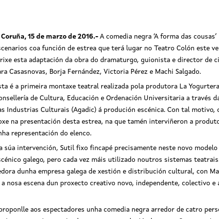
 Coruña, 15 de marzo de 2016.-
A comedia negra ‘A forma das cousas’ 
scenarios coa función de estrea que terá lugar no Teatro Colón este ve
irixe esta adaptación da obra do dramaturgo, guionista e director de 
ara Casasnovas, Borja Fernández, Victoria Pérez e Machi Salgado.
sta é a primeira montaxe teatral realizada pola produtora La Yogurter
onsellería de Cultura, Educación e Ordenación Universitaria a través 
as Industrias Culturais (Agadic) á produción escénica. Con tal motivo, 
oxe na presentación desta estrea, na que tamén interviñeron a produto
edia negra ‘A forma das cousas’
nha representación do elenco.
a súa intervención, Sutil fixo fincapé precisamente neste novo modelo 
scénico galego, pero cada vez máis utilizado noutros sistemas teatrais.
dora dunha empresa galega de xestión e distribución cultural, con Ma
a nosa escena dun proxecto creativo novo, independente, colectivo e 
 proponlle aos espectadores unha comedia negra arredor de catro pers