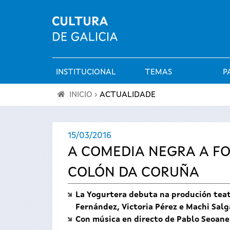
INSTITUCIONAL
TEMAS
P
Menú
INICIO
›
ACTUALIDADE
principal
Vostede
15/03/2016
está
A COMEDIA NEGRA A F
aquí
COLÓN DA CORUÑA
La Yogurtera debuta na produción teat
Fernández, Victoria Pérez e Machi Sal
Con música en directo de Pablo Seoane