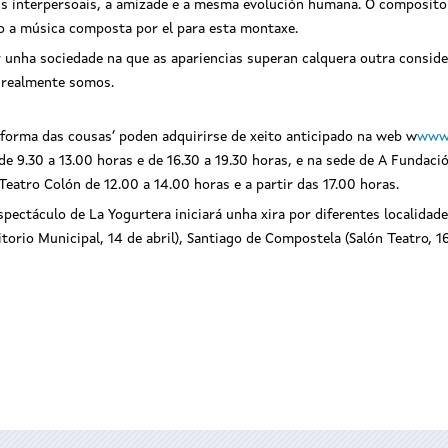
óns interpersoais, a amizade e a mesma evolución humana. O composito
to a música composta por el para esta montaxe.
r unha sociedade na que as apariencias superan calquera outra consid
 realmente somos.
A forma das cousas’ poden adquirirse de xeito anticipado na web w
www.
 de 9.30 a 13.00 horas e de 16.30 a 19.30 horas, e na sede de A Fundac
eatro Colón de 12.00 a 14.00 horas e a partir das 17.00 horas.
pectáculo de La Yogurtera iniciará unha xira por diferentes localidad
orio Municipal, 14 de abril), Santiago de Compostela (Salón Teatro, 16