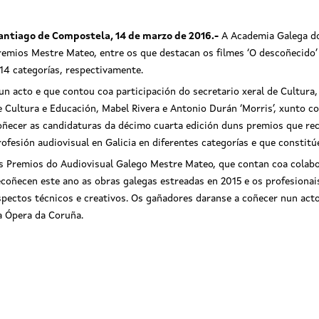
antiago de Compostela, 14 de marzo de 2016.-
A Academia Galega do 
remios Mestre Mateo, entre os que destacan os filmes ‘O descoñecido’ 
 14 categorías, respectivamente.
un acto e que contou coa participación do secretario xeral de Cultura
e Cultura e Educación, Mabel Rivera e Antonio Durán ‘Morris’, xunto c
oñecer as candidaturas da décimo cuarta edición duns premios que re
rofesión audiovisual en Galicia en diferentes categorías e que constit
s Premios do Audiovisual Galego Mestre Mateo, que contan coa colabor
O secretario xeral de Cultura a
ecoñecen este ano as obras galegas estreadas en 2015 e os profesionais
ao acto no que se deron a 
spectos técnicos e creativos. Os gañadores daranse a coñecer nun acto 
candidaturas, lideradas por ‘O d
e ‘Lobos sucios’
a Ópera da Coruña.
s sucios e O Descoñecido lideran as
daturas dos traballos finalistas