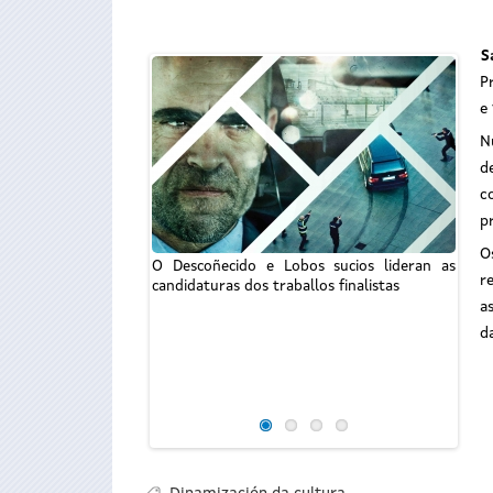
S
P
e
N
d
c
p
O
O Descoñecido e Lobos sucios lideran as
r
candidaturas dos traballos finalistas
a
d
Lobo
candi