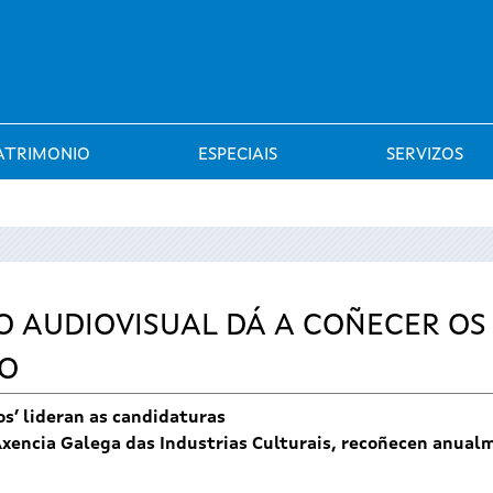
Saltar al menú
ATRIMONIO
ESPECIAIS
SERVIZOS
 AUDIOVISUAL DÁ A COÑECER OS 
EO
os’ lideran as candidaturas
Axencia Galega das Industrias Culturais, recoñecen anualm