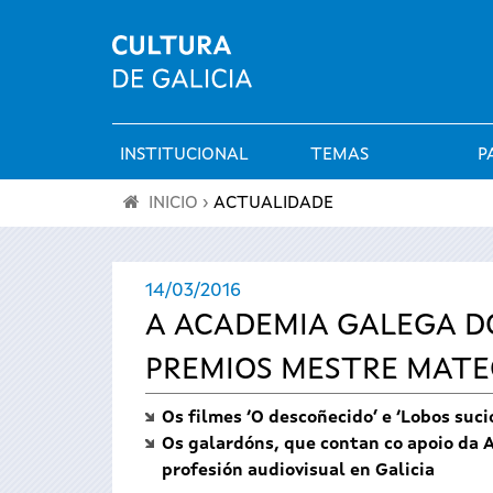
INSTITUCIONAL
TEMAS
P
Menú
INICIO
›
ACTUALIDADE
principal
Vostede
14/03/2016
está
A ACADEMIA GALEGA DO
aquí
PREMIOS MESTRE MAT
Os filmes ‘O descoñecido’ e ‘Lobos suci
Os galardóns, que contan co apoio da 
profesión audiovisual en Galicia