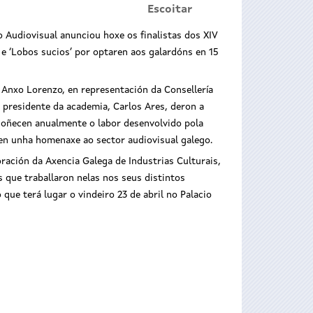
Escoitar
Audiovisual anunciou hoxe os finalistas dos XIV
e ‘Lobos sucios’ por optaren aos galardóns en 15
, Anxo Lorenzo, en representación da Consellería
o presidente da academia, Carlos Ares, deron a
coñecen anualmente o labor desenvolvido pola
úen unha homenaxe ao sector audiovisual galego.
ación da Axencia Galega de Industrias Culturais,
sistiu hoxe
O secretario xeral de Cultura asistiu hoxe
 que traballaron nelas nos seus distintos
coñecer as
ao acto no que se deron a coñecer as
que terá lugar o vindeiro 23 de abril no Palacio
escoñecido’
candidaturas, lideradas por ‘O descoñecido’
e ‘Lobos sucios’