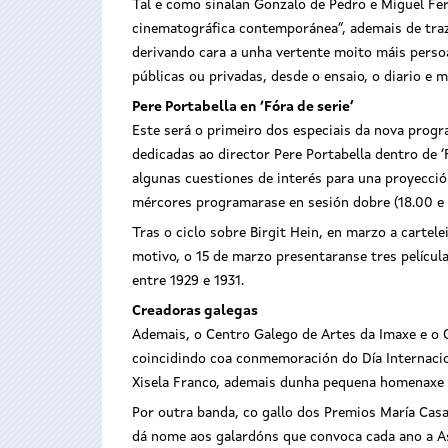
Tal e como sinalan Gonzalo de Pedro e Miguel Fer
cinematográfica contemporánea”, ademais de traz
derivando cara a unha vertente moito máis persoal
públicas ou privadas, desde o ensaio, o diario e 
Pere Portabella en ‘Fóra de serie’
Este será o primeiro dos especiais da nova prog
dedicadas ao director Pere Portabella dentro de ‘
algunas cuestiones de interés para una proyecció
mércores programarase en sesión dobre (18.00 e 20
Tras o ciclo sobre Birgit Hein, en marzo a cartel
motivo, o 15 de marzo presentaranse tres película
entre 1929 e 1931.
Creadoras galegas
Ademais, o Centro Galego de Artes da Imaxe e o C
coincidindo coa conmemoración do Día Internacion
Xisela Franco, ademais dunha pequena homenaxe 
Por outra banda, co gallo dos Premios María Casa
dá nome aos galardóns que convoca cada ano a Aso