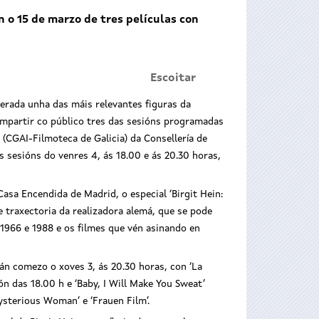
 o 15 de marzo de tres películas con
Escoitar
derada unha das máis relevantes figuras da
ompartir co público tres das sesións programadas
 (CGAI-Filmoteca de Galicia) da Consellería de
s sesións do venres 4, ás 18.00 e ás 20.30 horas,
asa Encendida de Madrid, o especial ‘Birgit Hein:
 traxectoria da realizadora alemá, que se pode
 1966 e 1988 e os filmes que vén asinando en
rán comezo o xoves 3, ás 20.30 horas, con ‘La
ión das 18.00 h e ‘Baby, I Will Make You Sweat’
ysterious Woman’ e ‘Frauen Film’.