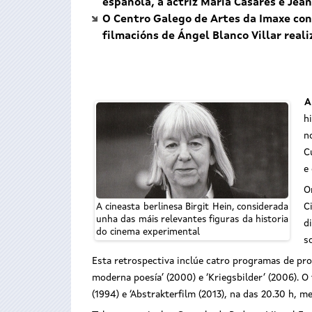
española, a actriz María Casares e Jean
O Centro Galego de Artes da Imaxe conm
filmacións de Ángel Blanco Villar real
A
h
n
C
e
O
C
A cineasta berlinesa Birgit Hein, considerada
unha das máis relevantes figuras da historia
d
do cinema experimental
s
Esta retrospectiva inclúe catro programas de prox
moderna poesía’ (2000) e ‘Kriegsbilder’ (2006). O 
(1994) e ‘Abstrakterfilm (2013), na das 20.30 h,