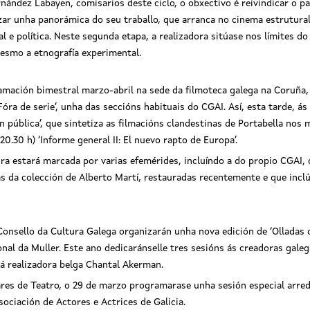
nández Labayen, comisarios deste ciclo, o obxectivo é reivindicar o pa
ar unha panorámica do seu traballo, que arranca no cinema estrutural
 e política. Neste segunda etapa, a realizadora sitúase nos límites do
mesmo a etnografía experimental.
ramación bimestral marzo-abril na sede da filmoteca galega na Coruña
Fóra de serie’, unha das seccións habituais do CGAI. Así, esta tarde, á
n pública’, que sintetiza as filmacións clandestinas de Portabella nos
.30 h) ‘Informe general II: El nuevo rapto de Europa’.
eira estará marcada por varias efemérides, incluíndo a do propio CGAI, 
s da colección de Alberto Martí, restauradas recentemente e que inclú
onsello da Cultura Galega organizarán unha nova edición de ‘Olladas d
al da Muller. Este ano dedicaránselle tres sesións ás creadoras galega
á realizadora belga Chantal Akerman.
res de Teatro, o 29 de marzo programarase unha sesión especial arred
ciación de Actores e Actrices de Galicia.