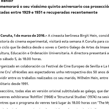
 Renoir
emorará o seu vixésimo quinto aniversario coa proxección
izadas entre 1929 e 1931 e recuperadas recentemente
 Coruña, 1 de marzo de 2016.-
A cineasta berlinesa Birgit Hein, consi
istoria do cinema experimental, visitará esta semana A Coruña para c
o ciclo que lle dedica desde o xoves o Centro Galego de Artes da Imaxe
ultura, Educación e Ordenación Universitaria. A directora presentará a
 o sábado 5, ás 18.00 horas.
rganizado en colaboración co Festival de Cine Europeo de Sevilla e La C
ine Cru’ ofrécelles aos espectadores unha retrospectiva dos 50 anos de
ividir entre os traballos realizados co seu marido, Wilhelm Hein, entre
olitario desde 1991.
eccións, todas elas en versión orixinal subtitulada ao galego, que da
venres exhibiranse ‘Rohfilm’ (1968) e ‘Structural Studies’ (1974) na ses
 mentres que o programa do venres terá lugar ás 18.00 horas con ‘The M