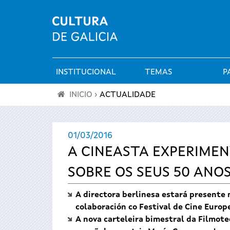
INSTITUCIONAL
TEMAS
P
Menú
INICIO
›
ACTUALIDADE
principal
Vostede
01/03/2016
está
A CINEASTA EXPERIMEN
aquí
SOBRE OS SEUS 50 ANO
A directora berlinesa estará presente
colaboración co Festival de Cine Europ
A nova carteleira bimestral da Filmote