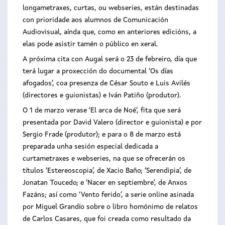
longametraxes, curtas, ou webseries, están destinadas
con prioridade aos alumnos de Comunicación
Audiovisual, aínda que, como en anteriores edicións, a
elas pode asistir tamén o público en xeral.
A próxima cita con Augal será o 23 de febreiro, día que
terá lugar a proxección do documental ‘Os días
afogados’, coa presenza de César Souto e Luis Avilés
(directores e guionistas) e Iván Patiño (produtor).
O 1 de marzo verase ‘El arca de Noé’, fita que será
presentada por David Valero (director e guionista) e por
Sergio Frade (produtor); e para o 8 de marzo está
preparada unha sesión especial dedicada a
curtametraxes e webseries, na que se ofrecerán os
títulos ‘Estereoscopia’, de Xacio Baño; ‘Serendipia’, de
Jonatan Toucedo; e ‘Nacer en septiembre’, de Anxos
Fazáns; así como ‘Vento ferido’, a serie online asinada
por Miguel Grandío sobre o libro homónimo de relatos
de Carlos Casares, que foi creada como resultado da