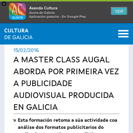
×
Axenda Cultura
VER
Xunta de Galicia
Aplicación gratuíta - En Google Play
Saltar al menú
M
INICIO
›
ACTUALIDADE
0
Vostede
15/02/2016
está
A MASTER CLASS AUGAL
ABORDA POR PRIMEIRA VEZ
aquí
A PUBLICIDADE
AUDIOVISUAL PRODUCIDA
EN GALICIA
Esta formación retoma a súa actividade coa
análise dos formatos publicitarios do