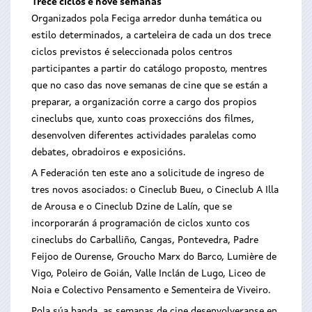
Trece ciclos e nove semanas
Organizados pola Feciga arredor dunha temática ou
estilo determinados, a carteleira de cada un dos trece
ciclos previstos é seleccionada polos centros
participantes a partir do catálogo proposto, mentres
que no caso das nove semanas de cine que se están a
preparar, a organización corre a cargo dos propios
cineclubs que, xunto coas proxeccións dos filmes,
desenvolven diferentes actividades paralelas como
debates, obradoiros e exposicións.
A Federación ten este ano a solicitude de ingreso de
tres novos asociados: o Cineclub Bueu, o Cineclub A Illa
de Arousa e o Cineclub Dzine de Lalín, que se
incorporarán á programación de ciclos xunto cos
cineclubs do Carballiño, Cangas, Pontevedra, Padre
Feijoo de Ourense, Groucho Marx do Barco, Lumière de
Vigo, Poleiro de Goián, Valle Inclán de Lugo, Liceo de
Noia e Colectivo Pensamento e Sementeira de Viveiro.
Pola súa banda, as semanas de cine desenvolveranse en