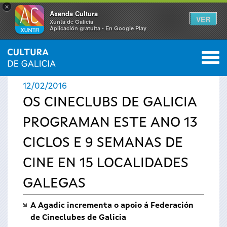
×
Axenda Cultura
VER
Xunta de Galicia
Aplicación gratuíta - En Google Play
Saltar al menú
M
INICIO
›
ACTUALIDADE
0
Vostede
12/02/2016
está
OS CINECLUBS DE GALICIA
PROGRAMAN ESTE ANO 13
aquí
CICLOS E 9 SEMANAS DE
CINE EN 15 LOCALIDADES
GALEGAS
A Agadic incrementa o apoio á Federación
de Cineclubes de Galicia