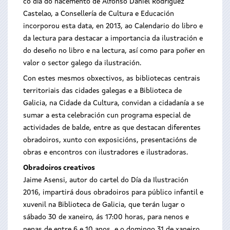
co día do nacemento de Alfonso Daniel Rodríguez
Castelao, a Consellería de Cultura e Educación
incorporou esta data, en 2013, ao Calendario do libro e
da lectura para destacar a importancia da ilustración e
do deseño no libro e na lectura, así como para poñer en
valor o sector galego da ilustración.
Con estes mesmos obxectivos, as bibliotecas centrais
territoriais das cidades galegas e a Biblioteca de
Galicia, na Cidade da Cultura, convidan a cidadanía a se
sumar a esta celebración cun programa especial de
actividades de balde, entre as que destacan diferentes
obradoiros, xunto con exposicións, presentacións de
obras e encontros con ilustradores e ilustradoras.
Obradoiros creativos
Jaime Asensi, autor do cartel do Día da Ilustración
2016, impartirá dous obradoiros para público infantil e
xuvenil na Biblioteca de Galicia, que terán lugar o
sábado 30 de xaneiro, ás 17:00 horas, para nenos e
nenas de entre 6 e 10 anos, e o domingo 31 de xaneiro,