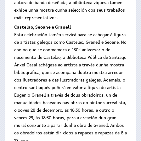
autora de banda deseñada, a biblioteca viguesa tamén
exhibe unha mostra cunha selección dos seus traballos
máis representativos.
Castelao, Seoane e Granell
Esta celebración tamén servirá para se achegar á figura
de artistas galegos como Castelao, Granell e Seoane. No
ano no que se conmemora o 130º aniversario do
nacemento de Castelao, a Biblioteca Pública de Santiago
Ánxel Casal achégase ao artista a través dunha mostra
bibliográfica, que se acompaña doutra mostra arredor
dos ilustradores e das ilustradoras galegas. Ademais, o
centro santiagués poñerá en valor a figura do artista
Eugenio Granell a través de dous obradoiros, un de
manualidades baseadas nas obras do pintor surrealista,
o xoves 28 de decembro, ás 18:30 horas, e outro o
venres 29, ás 18:30 horas, para a creación dun gran
mural conxunto a partir dunha obra de Granell. Ambos
os obradoiros están dirixidos a rapaces e rapazas de 8 a
12 anos.