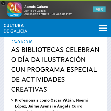
×
Axenda Cultura
VER
Xunta de Galicia
Aplicación gratuíta - En Google Play
Saltar al menú
M
INICIO
›
ACTUALIDADE
0
Vostede
26/01/2016
está
AS BIBLIOTECAS CELEBRAN
O DÍA DA ILUSTRACIÓN
aquí
CUN PROGRAMA ESPECIAL
DE ACTIVIDADES
CREATIVAS
Profesionais como Óscar Villán, Noemí
López, Jaime Asensi e Ángela Curro