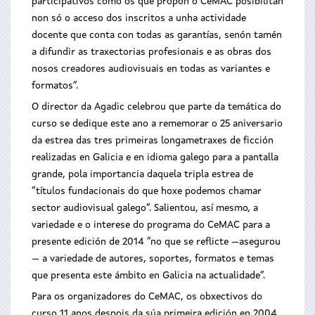
participativos como os que propón o CeMAC posibilitan
non só o acceso dos inscritos a unha actividade
docente que conta con todas as garantías, senón tamén
a difundir as traxectorias profesionais e as obras dos
nosos creadores audiovisuais en todas as variantes e
formatos”.
O director da Agadic celebrou que parte da temática do
curso se dedique este ano a rememorar o 25 aniversario
da estrea das tres primeiras longametraxes de ficción
realizadas en Galicia e en idioma galego para a pantalla
grande, pola importancia daquela tripla estrea de
“títulos fundacionais do que hoxe podemos chamar
sector audiovisual galego”. Salientou, así mesmo, a
variedade e o interese do programa do CeMAC para a
presente edición de 2014 “no que se reflicte —asegurou
— a variedade de autores, soportes, formatos e temas
que presenta este ámbito en Galicia na actualidade”.
Para os organizadores do CeMAC, os obxectivos do
curso 11 anos despois da súa primeira edición en 2004