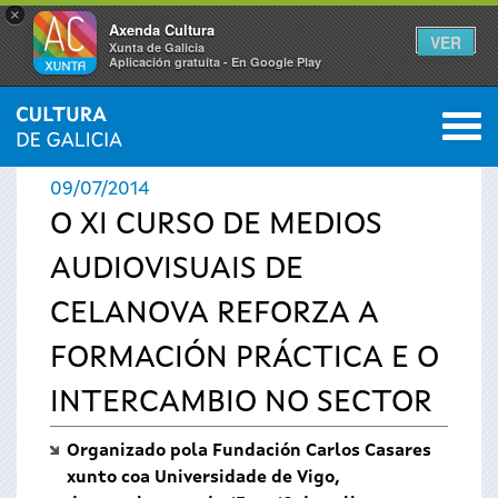
×
Axenda Cultura
VER
Xunta de Galicia
Aplicación gratuíta - En Google Play
Saltar al menú
M
INICIO
›
ACTUALIDADE
0
Vostede
09/07/2014
está
O XI CURSO DE MEDIOS
AUDIOVISUAIS DE
aquí
CELANOVA REFORZA A
FORMACIÓN PRÁCTICA E O
INTERCAMBIO NO SECTOR
Organizado pola Fundación Carlos Casares
xunto coa Universidade de Vigo,