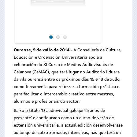
A Consellería de
Ordenación Universi
do XI Curso de M
Celanova (CeMAC
Auditorio Ilduara 
próximos días 15 e 
Ourense, 9 de xullo de 2014.-
A Consellería de Cultura,
Educación e Ordenación Universitaria apoia a
celebración do XI Curso de Medios Audiovisuais de
Celanova (CeMAC), que terá lugar no Auditorio Ilduara
da vila ourensá entre os próximos días 15 e 18 de xullo,
como ferramenta para reforzar a formación práctica e
para facilitar o intercambio creativo entre mestres,
alumnos e profesionais do sector.
Baixo o título ‘O audiovisual galego: 25 anos de
presente’ e configurado como un curso de verán de
extensión universitaria, a actual edición desenvolverase
ao longo de catro xornadas intensivas, nas que terá un