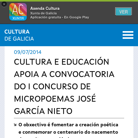
×
Axenda Cultura
VER
Xunta de Galicia
Aplicación gratuíta - En Google Play
Saltar al menú
M
INICIO
›
ACTUALIDADE
0
Vostede
09/07/2014
está
CULTURA E EDUCACIÓN
APOIA A CONVOCATORIA
aquí
DO I CONCURSO DE
MICROPOEMAS JOSÉ
GARCÍA NIETO
O obxectivo é fomentar a creación poética
e conmemorar o centenario do nacemento