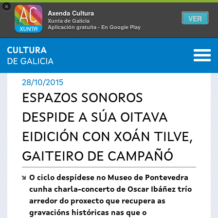
×
Axenda Cultura
VER
Xunta de Galicia
Aplicación gratuíta - En Google Play
Saltar al menú
M
INICIO
›
ACTUALIDADE
0
Vostede
28/10/2015
está
ESPAZOS SONOROS
DESPIDE A SÚA OITAVA
aquí
EIDICIÓN CON XOÁN TILVE,
GAITEIRO DE CAMPAÑÓ
O ciclo despídese no Museo de Pontevedra
cunha charla-concerto de Oscar Ibáñez trío
arredor do proxecto que recupera as
gravacións históricas nas que o