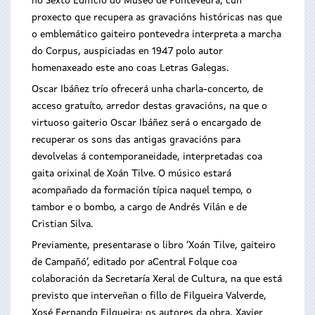
no Sexto Edificio do Museo de Pontevedra, cun
proxecto que recupera as gravacións históricas nas que
o emblemático gaiteiro pontevedra interpreta a marcha
do Corpus, auspiciadas en 1947 polo autor
homenaxeado este ano coas Letras Galegas.
Oscar Ibáñez trío ofrecerá unha charla-concerto, de
acceso gratuíto, arredor destas gravacións, na que o
virtuoso gaiterio Oscar Ibáñez será o encargado de
recuperar os sons das antigas gravacións para
devolvelas á contemporaneidade, interpretadas coa
gaita orixinal de Xoán Tilve. O músico estará
acompañado da formación típica naquel tempo, o
tambor e o bombo, a cargo de Andrés Vilán e de
Cristian Silva.
Previamente, presentarase o libro ‘Xoán Tilve, gaiteiro
de Campañó’, editado por aCentral Folque coa
colaboración da Secretaría Xeral de Cultura, na que está
previsto que interveñan o fillo de Filgueira Valverde,
Xosé Fernando Filgueira; os autores da obra, Xavier