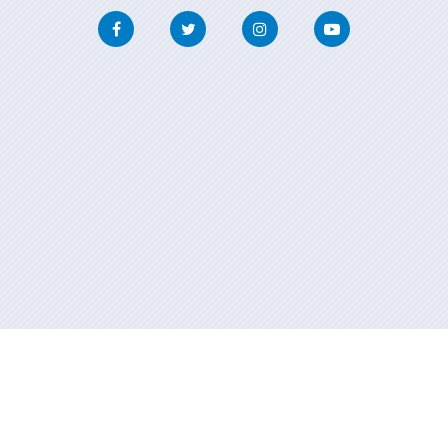
Facebook
Twitter
Instagram
Youtube
Información mantida e publicada na internet pola Xunta de Galicia
Atención á cidadanía