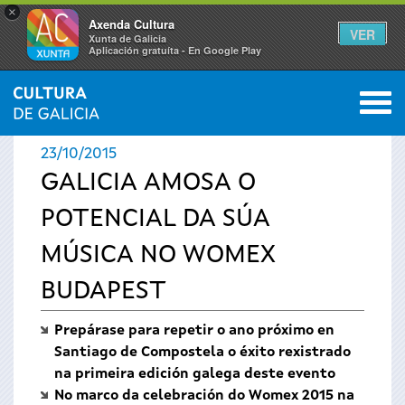
×
Axenda Cultura
VER
Xunta de Galicia
Aplicación gratuíta - En Google Play
Saltar al menú
M
INICIO
›
ACTUALIDADE
0
Vostede
23/10/2015
está
GALICIA AMOSA O
POTENCIAL DA SÚA
aquí
MÚSICA NO WOMEX
BUDAPEST
Prepárase para repetir o ano próximo en
Santiago de Compostela o éxito rexistrado
na primeira edición galega deste evento
No marco da celebración do Womex 2015 na