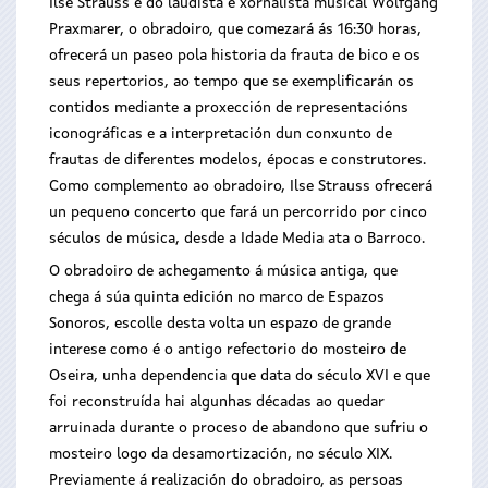
Ilse Strauss e do laudista e xornalista musical Wolfgang
Praxmarer, o obradoiro, que comezará ás 16:30 horas,
ofrecerá un paseo pola historia da frauta de bico e os
seus repertorios, ao tempo que se exemplificarán os
contidos mediante a proxección de representacións
iconográficas e a interpretación dun conxunto de
frautas de diferentes modelos, épocas e construtores.
Como complemento ao obradoiro, Ilse Strauss ofrecerá
un pequeno concerto que fará un percorrido por cinco
séculos de música, desde a Idade Media ata o Barroco.
O obradoiro de achegamento á música antiga, que
chega á súa quinta edición no marco de Espazos
Sonoros, escolle desta volta un espazo de grande
interese como é o antigo refectorio do mosteiro de
Oseira, unha dependencia que data do século XVI e que
foi reconstruída hai algunhas décadas ao quedar
arruinada durante o proceso de abandono que sufriu o
mosteiro logo da desamortización, no século XIX.
Previamente á realización do obradoiro, as persoas