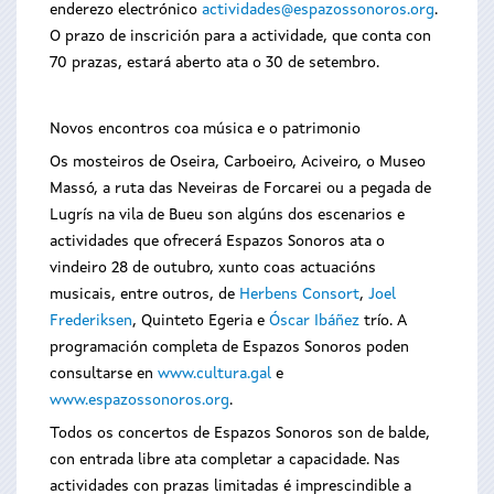
enderezo electrónico
actividades@espazossonoros.org
.
O prazo de inscrición para a actividade, que conta con
70 prazas, estará aberto ata o 30 de setembro.
Novos encontros coa música e o patrimonio
Os mosteiros de Oseira, Carboeiro, Aciveiro, o Museo
Massó, a ruta das Neveiras de Forcarei ou a pegada de
Lugrís na vila de Bueu son algúns dos escenarios e
actividades que ofrecerá Espazos Sonoros ata o
vindeiro 28 de outubro, xunto coas actuacións
musicais, entre outros, de
Herbens Consort
,
Joel
Frederiksen
, Quinteto Egeria e
Óscar Ibáñez
trío. A
programación completa de Espazos Sonoros poden
consultarse en
www.cultura.gal
e
www.espazossonoros.org
.
Todos os concertos de Espazos Sonoros son de balde,
con entrada libre ata completar a capacidade. Nas
actividades con prazas limitadas é imprescindible a