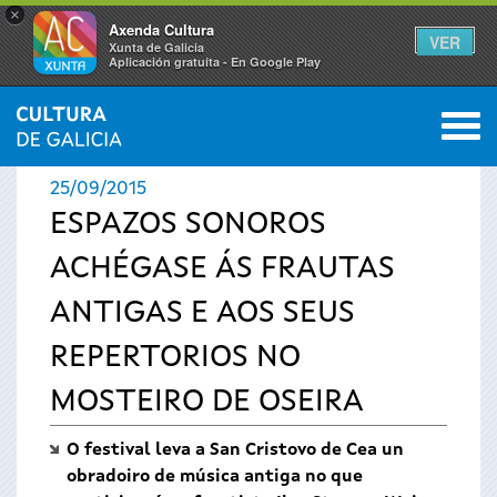
×
Axenda Cultura
VER
Xunta de Galicia
Aplicación gratuíta - En Google Play
Saltar al menú
M
INICIO
›
ACTUALIDADE
0
Vostede
25/09/2015
está
ESPAZOS SONOROS
ACHÉGASE ÁS FRAUTAS
aquí
ANTIGAS E AOS SEUS
REPERTORIOS NO
MOSTEIRO DE OSEIRA
O festival leva a San Cristovo de Cea un
obradoiro de música antiga no que