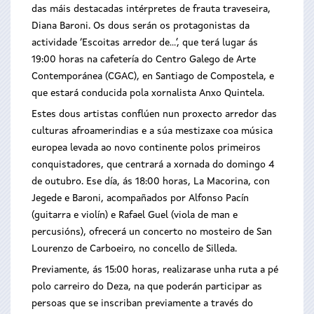
das máis destacadas intérpretes de frauta traveseira,
Diana Baroni. Os dous serán os protagonistas da
actividade ‘Escoitas arredor de...’, que terá lugar ás
19:00 horas na cafetería do Centro Galego de Arte
Contemporánea (CGAC), en Santiago de Compostela, e
que estará conducida pola xornalista Anxo Quintela.
Estes dous artistas conflúen nun proxecto arredor das
culturas afroamerindias e a súa mestizaxe coa música
europea levada ao novo continente polos primeiros
conquistadores, que centrará a xornada do domingo 4
de outubro. Ese día, ás 18:00 horas, La Macorina, con
Jegede e Baroni, acompañados por Alfonso Pacín
(guitarra e violín) e Rafael Guel (viola de man e
percusións), ofrecerá un concerto no mosteiro de San
Lourenzo de Carboeiro, no concello de Silleda.
Previamente, ás 15:00 horas, realizarase unha ruta a pé
polo carreiro do Deza, na que poderán participar as
persoas que se inscriban previamente a través do