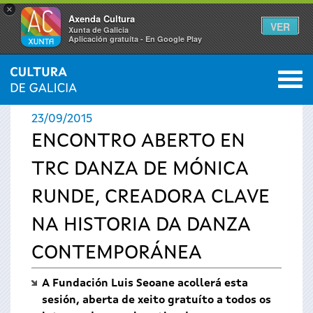
×
Axenda Cultura
VER
Xunta de Galicia
Aplicación gratuíta - En Google Play
Saltar al menú
M
INICIO
›
ACTUALIDADE
0
Vostede
23/09/2015
está
ENCONTRO ABERTO EN
TRC DANZA DE MÓNICA
aquí
RUNDE, CREADORA CLAVE
NA HISTORIA DA DANZA
CONTEMPORÁNEA
A Fundación Luis Seoane acollerá esta
sesión, aberta de xeito gratuíto a todos os