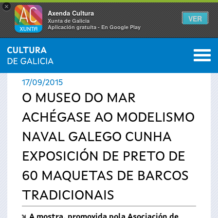
×
Axenda Cultura
VER
Xunta de Galicia
Aplicación gratuíta - En Google Play
Saltar al menú
M
INICIO
›
ACTUALIDADE
0
Vostede
17/09/2015
está
O MUSEO DO MAR
ACHÉGASE AO MODELISMO
aquí
NAVAL GALEGO CUNHA
EXPOSICIÓN DE PRETO DE
60 MAQUETAS DE BARCOS
TRADICIONAIS
A mostra, promovida pola Asociación de