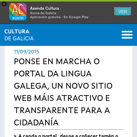
×
Axenda Cultura
VER
Xunta de Galicia
Aplicación gratuíta - En Google Play
Saltar al menú
M
INICIO
›
ACTUALIDADE
0
Vostede
11/09/2015
está
PONSE EN MARCHA O
PORTAL DA LINGUA
aquí
GALEGA, UN NOVO SITIO
WEB MÁIS ATRACTIVO E
TRANSPARENTE PARA A
CIDADANÍA
A canda o portal, deuse a coñecer tamén o