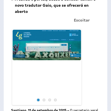
novo tradutor Gaio, que se ofrecerá en
aberto
Escoitar
O secretario xeral d
directora da Axen
Tecnolóxica de Gal
rolda de prensa o
Galega
Santiago, 11 de setembro de 2015.-
O secretario xeral