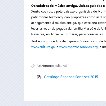
Obradoiros de música antiga, visitas guiadas e
Xunto coa rolda pola paisaxe organística de Monf
patrimonio histórico, con propostas como as ‘Esco
achegamento á música antiga, que este ano estará
lecer arredor da pegada da familia Massó e de U
Neveiras, en Aciveiro, Forcarei, para coñecer a cu
Todos os concertos de Espazos Sonoros son de bal
www.cultura.gal
e
www.espazossonoros.org
, é i
Patrimonio cultural
Catálogo Espazos Sonoros 2015