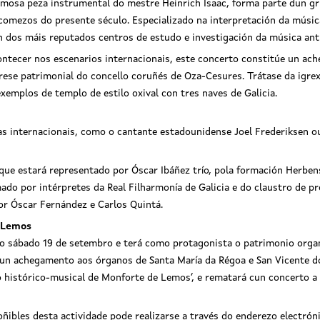
osa peza instrumental do mestre Heinrich Isaac, forma parte dun gr
comezos do presente século. Especializado na interpretación da músi
un dos máis reputados centros de estudo e investigación da música ant
ontecer nos escenarios internacionais, este concerto constitúe un ac
erese patrimonial do concello coruñés de Oza-Cesures. Trátase da igre
xemplos de templo de estilo oxival con tres naves de Galicia.
as internacionais, como o cantante estadounidense Joel Frederiksen 
 que estará representado por Óscar Ibáñez trío, pola formación Herbens
ado por intérpretes da Real Filharmonía de Galicia e do claustro de p
or Óscar Fernández e Carlos Quintá.
e Lemos
ro sábado 19 de setembro e terá como protagonista o patrimonio orga
un achegamento aos órganos de Santa María da Régoa e San Vicente do 
io histórico-musical de Monforte de Lemos’, e rematará cun concerto a
oñibles desta actividade pode realizarse a través do enderezo electró