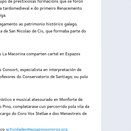
upo de prestixiosas formacións que se foron
ca tardomedieval e do primeiro Renacemento
iga.
hegamento ao patrimonio histórico galego,
xa de San Nicolao de Cis, que formaba parte do
ou La Macorina comparten cartel en Espazos
 Consort, especialista en interpretación de
rofesores do Conservatorio de Santiago; ou polo
nístico e musical atesourado en Monforte de
Pino, completarase cun percorrido pola vila da
 cargo do Coro Vox Stellae e dos Menestreis de
nico
actividades@espazossonoros.org