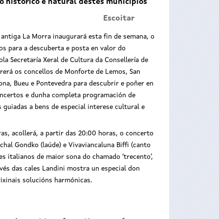
o histórico e natural destes municipios
Escoitar
 antiga La Morra inaugurará esta fin de semana, o
os para a descuberta e posta en valor do
la Secretaría Xeral de Cultura da Consellería de
orrerá os concellos de Monforte de Lemos, San
iona, Bueu e Pontevedra para descubrir e poñer en
 concertos e dunha completa programación de
 guiadas a bens de especial interese cultural e
as, acollerá, a partir das 20:00 horas, o concerto
ichal Gondko (laúde) e Vivaviancaluna Biffi (canto
es italianos de maior sona do chamado ‘trecento’,
avés das cales Landini mostra un especial don
ixinais solucións harmónicas.