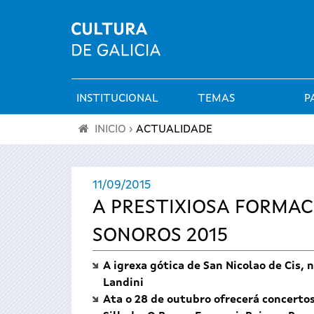
INSTITUCIONAL
TEMAS
P
Menú
INICIO
›
ACTUALIDADE
principal
Vostede
11/09/2015
está
A PRESTIXIOSA FORMAC
aquí
SONOROS 2015
A igrexa gótica de San Nicolao de Cis,
Landini
Ata o 28 de outubro ofrecerá concerto