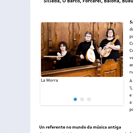
Silleda, O Barco, Forcarei, Baiona, Bu
S
d
p
C
C
v
a
r
La Morra
A igr
A
conce
‘
e
a
p
Un referente no mundo da música antiga