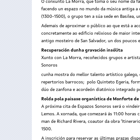
O conxunto La Morra, que toma o seu nome da fam
facendo un espazo no mundo da música antiga a 
(1300-1500), o grupo ten a súa sede en Basilea, 
Ademais de aproximar o público ao que está a ac
concretamente ao edificio relixioso de maior int
antigo mosteiro de San Salvador, un dos poucos e
Recuperación dunha gravación insólita
Xunto con La Morra, recoñecidos grupos e artist
Sonoros
cunha mostra do mellor talento artístico galego,
repertorios barrocos; polo Quinteto Egeria, form
dúo de zanfona e acordeón diatónico integrado p
Rolda pola paisaxe organística de Monforte d
A próxima cita de Espazos Sonoros será o vindei
Lemos. A xornada, que comezará ás 11:00 horas c
man de Richard Rivera, coautor da obra ‘Itinerar
1500.
A inscrición para reservar as últimas prazas disp