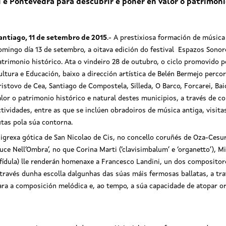
eu e Pontevedra para descubrir e poñer en valor o patrimoni
antiago, 11 de setembro de 2015
.- A prestixiosa formación de música
omingo día 13 de setembro, a oitava edición do festival Espazos Sonor
atrimonio histórico. Ata o vindeiro 28 de outubro, o ciclo promovido po
ultura e Educación, baixo a dirección artística de Belén Bermejo perc
ristovo de Cea, Santiago de Compostela, Silleda, O Barco, Forcarei, Ba
alor o patrimonio histórico e natural destes municipios, a través de
ctividades, entre as que se inclúen obradoiros de música antiga, visitas
utas pola súa contorna.
exa gótica de San Nicolao de Cis, no
 igrexa gótica de San Nicolao de Cis, no concello coruñés de Oza-Cesur
llo coruñés de Oza-Cesuras
Luce Nell’Ombra’, no que Corina Marti (‘clavisimbalum’ e ‘organetto’), M
Espazos Sonoros 2015
 fídula) lle renderán homenaxe a Francesco Landini, un dos compositor
 través dunha escolla dalgunhas das súas máis fermosas ballatas, a tr
ara a composición melódica e, ao tempo, a súa capacidade de atopar or