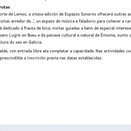
 rutas
orte de Lemos, a oitava edición de Espazos Sonoros ofrecerá outras ac
itas arredor de...’, un espazo de música e faladoiro para coñecer a ca
 dedicado á frauta de bico; visitas guiadas a bens de especial interes
rbano Lugrís en Bueu e da paisaxe cultural e natural de Éntoma, xunt
ltura do xeo en Galicia.
de, con entrada libre ata completar a capacidade. Nas actividades co
mprescindible a inscrición previa nas datas establecidas.