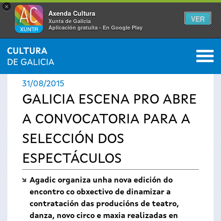
×
Axenda Cultura
VER
Xunta de Galicia
Aplicación gratuíta - En Google Play
Saltar al menú
M
INICIO
›
ACTUALIDADE
0
Vostede
31/08/2015
está
GALICIA ESCENA PRO ABRE
A CONVOCATORIA PARA A
aquí
SELECCIÓN DOS
ESPECTÁCULOS
Agadic organiza unha nova edición do
encontro co obxectivo de dinamizar a
contratación das producións de teatro,
danza, novo circo e maxia realizadas en