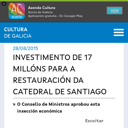
×
Axenda Cultura
VER
Xunta de Galicia
Aplicación gratuíta - En Google Play
Saltar al menú
M
INICIO
›
ACTUALIDADE
0
Vostede
28/08/2015
está
INVESTIMENTO DE 17
MILLÓNS PARA A
aquí
RESTAURACIÓN DA
CATEDRAL DE SANTIAGO
O Consello de Ministros aprobou esta
inxección económica
Escoitar