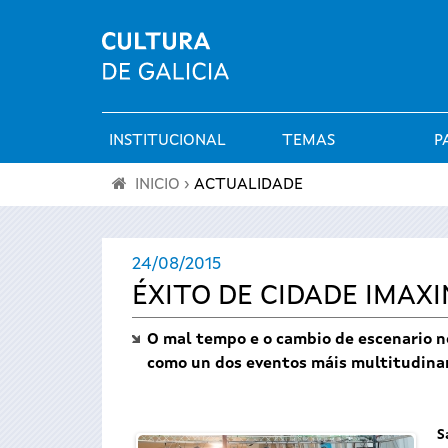
INSTITUCIONAL
TEMAS
P
Menú
INICIO
›
ACTUALIDADE
principal
Vostede
24/08/2015
está
ÉXITO DE CIDADE IMAXI
aquí
O mal tempo e o cambio de escenario n
como un dos eventos máis multitudinar
S