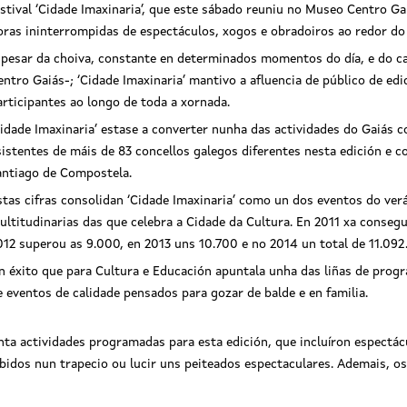
estival ‘Cidade Imaxinaria’, que este sábado reuniu no Museo Centro G
oras ininterrompidas de espectáculos, xogos e obradoiros ao redor do
 pesar da choiva, constante en determinados momentos do día, e do c
entro Gaiás-; ‘Cidade Imaxinaria’ mantivo a afluencia de público de edi
articipantes ao longo de toda a xornada.
Cidade Imaxinaria’ estase a converter nunha das actividades do Gaiás 
sistentes de máis de 83 concellos galegos diferentes nesta edición e c
A Consellería de Cultura, E
nsellería de Cultura, Educación e
antiago de Compostela.
Ordenación Universitaria celebra
ación Universitaria celebra o éxito do
festival ‘Cidade Imaxinaria’, que
val ‘Cidade Imaxinaria’, que este sábado
stas cifras consolidan ‘Cidade Imaxinaria’ como un dos eventos do ver
reuniu no Museo Centro Gaiás 
iu no Museo Centro Gaiás a preto de
ultitudinarias das que celebra a Cidade da Cultura. En 2011 xa consegu
10.000 persoas
0 persoas
012 superou as 9.000, en 2013 uns 10.700 e no 2014 un total de 11.092
n éxito que para Cultura e Educación apuntala unha das liñas de progr
 eventos de calidade pensados para gozar de balde e en familia.
ta actividades programadas para esta edición, que incluíron espectácu
bidos nun trapecio ou lucir uns peiteados espectaculares. Ademais, os