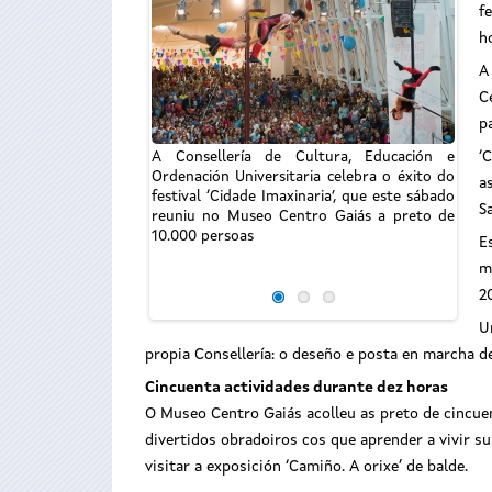
f
h
A
C
p
‘
A Consellería de Cultura, Educación e
Ordenación Universitaria celebra o éxito do
a
festival ‘Cidade Imaxinaria’, que este sábado
A Co
S
reuniu no Museo Centro Gaiás a preto de
Orden
10.000 persoas
festi
E
reun
m
10.00
2
U
propia Consellería: o deseño e posta en marcha de
Cincuenta actividades durante dez horas
O Museo Centro Gaiás acolleu as preto de cincuen
divertidos obradoiros cos que aprender a vivir su
visitar a exposición ‘Camiño. A orixe’ de balde.