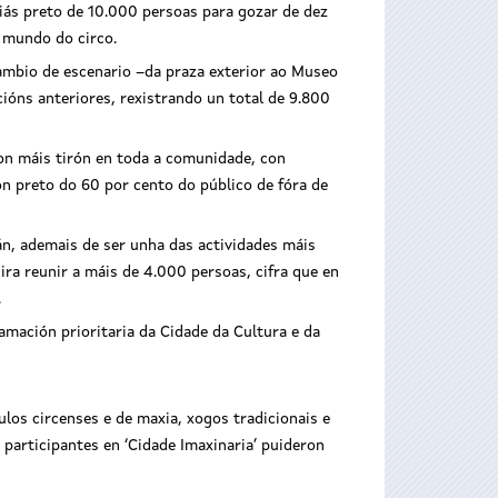
aiás preto de 10.000 persoas para gozar de dez
 mundo do circo.
ambio de escenario –da praza exterior ao Museo
cións anteriores, rexistrando un total de 9.800
con máis tirón en toda a comunidade, con
on preto do 60 por cento do público de fóra de
ducación e
 o éxito do
 este sábado
án, ademais de ser unha das actividades máis
a preto de
ira reunir a máis de 4.000 persoas, cifra que en
.
amación prioritaria da Cidade da Cultura e da
los circenses e de maxia, xogos tradicionais e
 participantes en ‘Cidade Imaxinaria’ puideron