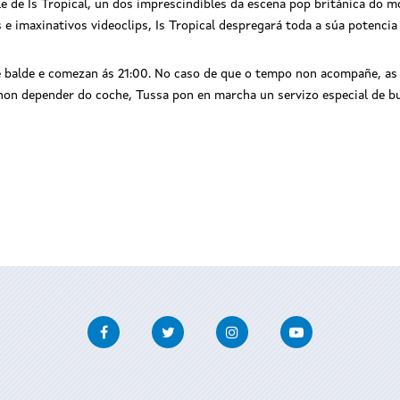
e de Is Tropical, un dos imprescindibles da escena pop británica do m
e imaxinativos videoclips, Is Tropical despregará toda a súa potencia 
 balde e comezan ás 21:00. No caso de que o tempo non acompañe, as 
non depender do coche, Tussa pon en marcha un servizo especial de bu
Facebook
Twitter
Instagram
Youtube