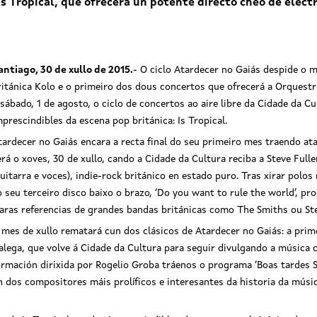
s Tropical, que ofrecerá un potente directo cheo de elect
antiago, 30 de xullo de 2015.
- O ciclo Atardecer no Gaiás despide o 
ritánica Kolo e o primeiro dos dous concertos que ofrecerá a Orquestr
 sábado, 1 de agosto, o ciclo de concertos ao aire libre da Cidade da 
mprescindibles da escena pop británica: Is Tropical.
tardecer no Gaiás encara a recta final do seu primeiro mes traendo ata
erá o xoves, 30 de xullo, cando a Cidade da Cultura reciba a Steve Fulle
guitarra e voces), indie-rock británico en estado puro. Tras xirar polo
o seu terceiro disco baixo o brazo, ‘Do you want to rule the world’, p
ra e Educación despide xullo a ritmo
Cultura e Educación despide xu
laras referencias de grandes bandas británicas como The Smiths ou St
rupo Kolo e da Orquestra de Cámara
do grupo Kolo e da Orquestra
 mes de xullo rematará cun dos clásicos de Atardecer no Gaiás: a pri
ga e recibe agosto con Is Tropical
Galega e recibe agosto con I
 nova semana de ‘Atardecer no Gaiás’
nunha nova semana de ‘Atardecer
alega, que volve á Cidade da Cultura para seguir divulgando a música c
ormación dirixida por Rogelio Groba tráenos o programa ‘Boas tardes S
n dos compositores máis prolíficos e interesantes da historia da músic