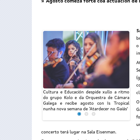
Agosto comeza forte coa actuación de I
S
b
o
i
A
S
(
c
Cultura e Educación despide xullo a ritmo
Cultu
c
do grupo Kolo e da Orquestra de Cámara
do g
O
Galega e recibe agosto con Is Tropical
Gale
nunha nova semana de ‘Atardecer no Gaiás’
nunha
G
f
u
concerto terá lugar na Sala Eisenman.