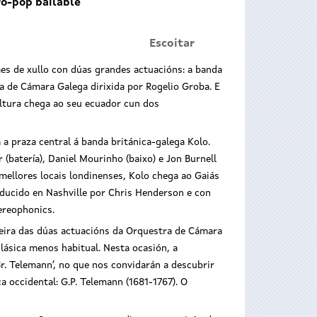
ro-pop bailable
Escoitar
mes de xullo con dúas grandes actuacións: a banda
a de Cámara Galega dirixida por Rogelio Groba. E
Cultura chega ao seu ecuador cun dos
 a praza central á banda británica-galega Kolo.
r (batería), Daniel Mourinho (baixo) e Jon Burnell
s mellores locais londinenses, Kolo chega ao Gaiás
roducido en Nashville por Chris Henderson e con
llo a ritmo
ereophonics.
 de Cámara
meira das dúas actuacións da Orquestra de Cámara
s Tropical
 no Gaiás’
lásica menos habitual. Nesta ocasión, a
r. Telemann’, no que nos convidarán a descubrir
a occidental: G.P. Telemann (1681-1767). O