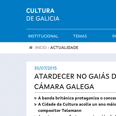
INSTITUCIONAL
TEMAS
P
Menú
INICIO
›
ACTUALIDADE
principal
Vostede
30/07/2015
está
ATARDECER NO GAIÁS D
aquí
CÁMARA GALEGA
A banda británica protagoniza o concer
A Cidade da Cultura acolle un ano mái
compositor Telemann