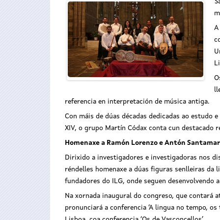
S
m
A
c
U
L
O
l
referencia en interpretación de música antiga.
Con máis de dúas décadas dedicadas ao estudo e 
XIV, o grupo Martín Códax conta cun destacado 
Homenaxe a Ramón Lorenzo e Antón Santamar
Dirixido a investigadores e investigadoras nos di
réndelles homenaxe a dúas figuras senlleiras da
fundadores do ILG, onde seguen desenvolvendo a
Na xornada inaugural do congreso, que contará a
pronunciará a conferencia ‘A lingua no tempo, os 
Lisboa, coa conferencia ‘Os de Vasconcellos’.