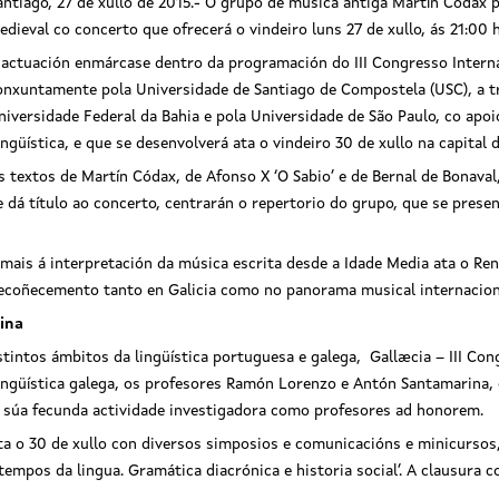
antiago, 27 de xullo de 2015.- O grupo de música antiga Martín Códax 
edieval co concerto que ofrecerá o vindeiro luns 27 de xullo, ás 21:00
 actuación enmárcase dentro da programación do III Congresso Interna
onxuntamente pola Universidade de Santiago de Compostela (USC), a tra
niversidade Federal da Bahia e pola Universidade de São Paulo, co apoio
ingüística, e que se desenvolverá ata o vindeiro 30 de xullo na capital d
s textos de Martín Códax, de Afonso X ‘O Sabio’ e de Bernal de Bonava
le dá título ao concerto, centrarán o repertorio do grupo, que se pre
mais á interpretación da música escrita desde a Idade Media ata o Re
recoñecemento tanto en Galicia como no panorama musical internacion
ina
stintos ámbitos da lingüística portuguesa e galega, Gallæcia – III Con
 lingüística galega, os profesores Ramón Lorenzo e Antón Santamarina
 súa fecunda actividade investigadora como profesores ad honorem.
ta o 30 de xullo con diversos simposios e comunicacións e minicurso
tempos da lingua. Gramática diacrónica e historia social’. A clausura c