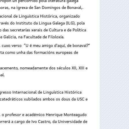
propón un percorrido pola literatura galega
 horas, na igrexa de San Domingos de Bonaval,.
cional de Linguística Histórica, organizado
vés do Instituto da Lingua Galega (ILG), pola
 das secretarías xerais de Cultura e de Política
e Galicia, na Facultade de Filoloxía.
l, cuxo verso “U é meu amigo d'aquí, de bonaval?”
senta como unha das formacións europeas de
nacemento, nomeadamente dos séculos XII, XIII e
al.
gresso Internacional de Linguística Histórica
, catedráticos xubilados ambos os dous da USC e
s, o profesor e académico Henrique Monteagudo
orrerá a cargo de Ivo Castro, da Universidade de