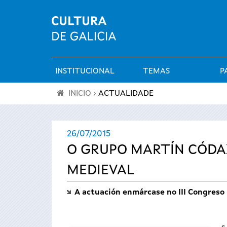
INSTITUCIONAL
TEMAS
P
Menú
INICIO
›
ACTUALIDADE
principal
Vostede
26/07/2015
está
O GRUPO MARTÍN CÓDA
aquí
MEDIEVAL
A actuación enmárcase no III Congreso 