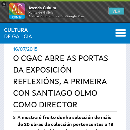
×
Axenda Cultura
VER
Xunta de Galicia
Aplicación gratuíta - En Google Play
Saltar al menú
M
INICIO
›
ACTUALIDADE
0
Vostede
16/07/2015
está
O CGAC ABRE AS PORTAS
DA EXPOSICIÓN
aquí
REFLEXIÓNS, A PRIMEIRA
CON SANTIAGO OLMO
COMO DIRECTOR
A mostra é froito dunha selección de máis
de 20 obras da colección pertencentes a 19