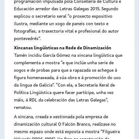
programación impulsada pola Consellería de Cultura e
Educación arredor das Letras Galegas 2015. Segundo
explicou o secretario xeral “o proxecto expositivo
ilustra, mediante un xogo de paneis con texto e
fotografías, a traxectoria vital e profesional do autor
pontevedrés”.
Xincanas lingüísticas na Rede de Dinamización
Tamén incidiu García Gómez na xincana lingüística que
complementa a mostra “e que inclúe unha serie de
xogos e de probas para que a rapazada se achegue á
figura homenaxeada, á súa obra e á promoción do uso
da lingua de Galicia”. “Con ela, a Secretaría Xeral de
Política Lingüística quere facer partícipe, unha vez
máis, á RDL da celebración das Letras Galegas”,
rematou.
A xincana, creada e xestionada pola empresa de
dinamización cultural O Falcón Branco, realízase no
mesmo espazo onde está exposta a mostra “Filgueira