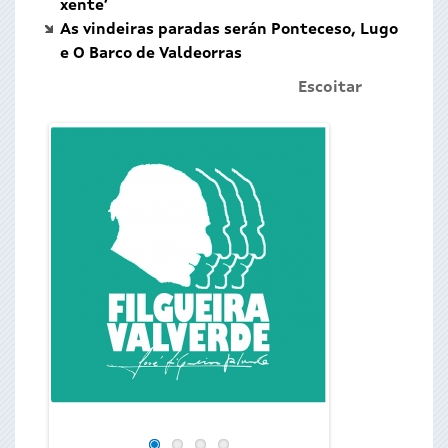
xente’
As vindeiras paradas serán Ponteceso, Lugo
e O Barco de Valdeorras
Escoitar
O secretario xeral
Valentín García, 
Casa do Concello
coa que a Xunta d
de Pontevedra lle 
Galegas 2015, “Xos
faro na construción 