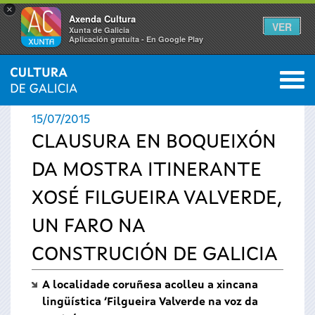
×
Axenda Cultura
VER
Xunta de Galicia
Aplicación gratuíta - En Google Play
Saltar al menú
M
INICIO
›
ACTUALIDADE
0
Vostede
15/07/2015
está
CLAUSURA EN BOQUEIXÓN
DA MOSTRA ITINERANTE
aquí
XOSÉ FILGUEIRA VALVERDE,
UN FARO NA
CONSTRUCIÓN DE GALICIA
A localidade coruñesa acolleu a xincana
lingüística ‘Filgueira Valverde na voz da