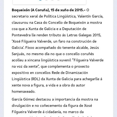
Boqueixón (A Coruña), 15 de xuño de 2015.-
O
secretario xeral de Política Lingüística, Valentín García,
clausurou na Casa do Concello de Boqueixón a mostra
coa que a Xunta de Galicia e a Deputación de
Pontevedra lle renden tributo ás Letras Galegas 2015,
'Xosé Filgueira Valverde, un faro na construción de
Galicia'. Fíxoo acompañado do tenente alcalde, Jesús
Sanjuás, no mesmo día no que o concello coruñés
acolleu a xincana lingüística xuvenil “Filgueira Valverde
na voz da xente”, que complementa o proxecto
expositivo en concellos Rede de Dinamización
Lingüística (RDL) da Xunta de Galicia para achegarlle á
xente nova a figura, a vida e a obra do autor
homenaxeado.
García Gómez destacou a importancia da mostra na
divulgación e no coñecemento da figura de Xosé
Filgueira Valverde á cidadanía, no marco da