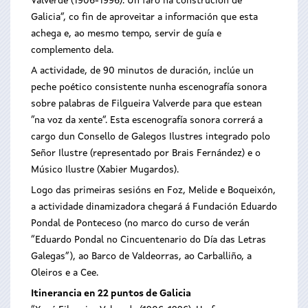
Valverde (1906-1996). Un faro na construción de
Galicia”, co fin de aproveitar a información que esta
achega e, ao mesmo tempo, servir de guía e
complemento dela.
A actividade, de 90 minutos de duración, inclúe un
peche poético consistente nunha escenografía sonora
sobre palabras de Filgueira Valverde para que estean
“na voz da xente”. Esta escenografía sonora correrá a
cargo dun Consello de Galegos Ilustres integrado polo
Señor Ilustre (representado por Brais Fernández) e o
Músico Ilustre (Xabier Mugardos).
Logo das primeiras sesións en Foz, Melide e Boqueixón,
a actividade dinamizadora chegará á Fundación Eduardo
Pondal de Ponteceso (no marco do curso de verán
“Eduardo Pondal no Cincuentenario do Día das Letras
Galegas”), ao Barco de Valdeorras, ao Carballiño, a
Oleiros e a Cee.
Itinerancia en 22 puntos de Galicia