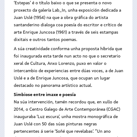
‘Estepas’ é o título baixo o que se presenta o novo
proxecto da galería Lab_In, unha exposición dedicada a
Juan Uslé (1954) na que a obra gráfica do artista
santanderino dialoga coa poesía do escritor e crítico de
arte Enrique Juncosa (1961) a través de seis estampas
dixitais e outros tantos poemas.
A súa creatividade conforma unha proposta híbrida que
foi inaugurada esta tarde nun acto no que o secretario
xeral de Cultura, Anxo Lorenzo, puxo en valor o
intercambio de experiencias entre dúas voces, a de Juan
Uslé e a de Enrique Juncosa, que ocupan un lugar
destacado no panorama artístico actual.
Simbiose entre imaxe e poesía
Na súa intervención, tamén recordou que, en xullo de
2014, o Centro Galego de Arte Contemporánea (CGAC)
inauguraba ‘Luz escura’, unha mostra monográfica de
Juan Uslé con 50 das súas pinturas negras
pertencentes á serie ‘Soñé que revelabas’. “Un ano