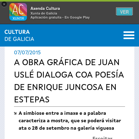
×
Axenda Cultura
VER
Xunta de Galicia
Aplicación gratuíta - En Google Play
Saltar al menú
M
INICIO
›
ACTUALIDADE
0
Vostede
07/07/2015
está
A OBRA GRÁFICA DE JUAN
USLÉ DIALOGA COA POESÍA
aquí
DE ENRIQUE JUNCOSA EN
ESTEPAS
A simbiose entre a imaxe e a palabra
caracteriza a mostra, que se poderá visitar
ata o 28 de setembro na galería viguesa