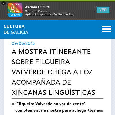
×
Axenda Cultura
VER
Xunta de Galicia
Aplicación gratuíta - En Google Play
Saltar al menú
M
INICIO
›
ACTUALIDADE
0
Vostede
09/06/2015
está
A MOSTRA ITINERANTE
SOBRE FILGUEIRA
aquí
VALVERDE CHEGA A FOZ
ACOMPAÑADA DE
XINCANAS LINGÜÍSTICAS
‘Filgueira Valverde na voz da xente’
complementa a mostra para achegarlles aos