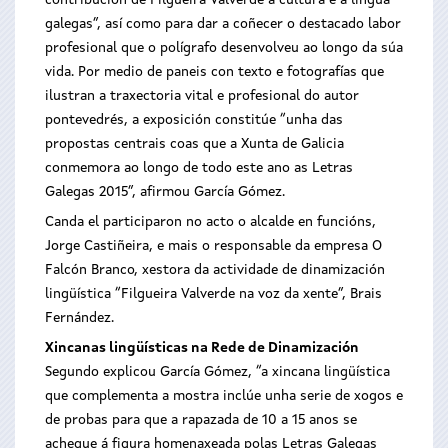
contribución de Filgueira Valverde á cultura e á lingua
galegas”, así como para dar a coñecer o destacado labor
profesional que o polígrafo desenvolveu ao longo da súa
vida. Por medio de paneis con texto e fotografías que
ilustran a traxectoria vital e profesional do autor
pontevedrés, a exposición constitúe “unha das
propostas centrais coas que a Xunta de Galicia
conmemora ao longo de todo este ano as Letras
Galegas 2015”, afirmou García Gómez.
Canda el participaron no acto o alcalde en funcións,
Jorge Castiñeira, e mais o responsable da empresa O
Falcón Branco, xestora da actividade de dinamización
lingüística “Filgueira Valverde na voz da xente”, Brais
Fernández.
Xincanas lingüísticas na Rede de Dinamización
Segundo explicou García Gómez, “a xincana lingüística
que complementa a mostra inclúe unha serie de xogos e
de probas para que a rapazada de 10 a 15 anos se
achegue á figura homenaxeada polas Letras Galegas