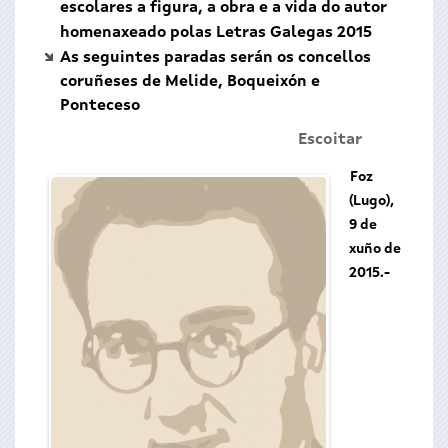
escolares a figura, a obra e a vida do autor
homenaxeado polas Letras Galegas 2015
As seguintes paradas serán os concellos
coruñeses de Melide, Boqueixón e
Ponteceso
Escoitar
Foz
(Lugo),
9 de
xuño de
2015.-
Xosé Filgueira 
construción de Gali