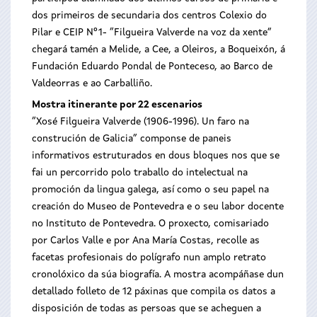
dos primeiros de secundaria dos centros Colexio do
Pilar e CEIP Nº1- “Filgueira Valverde na voz da xente”
chegará tamén a Melide, a Cee, a Oleiros, a Boqueixón, á
Fundación Eduardo Pondal de Ponteceso, ao Barco de
Valdeorras e ao Carballiño.
Mostra itinerante por 22 escenarios
“Xosé Filgueira Valverde (1906-1996). Un faro na
construción de Galicia” componse de paneis
informativos estruturados en dous bloques nos que se
fai un percorrido polo traballo do intelectual na
promoción da lingua galega, así como o seu papel na
creación do Museo de Pontevedra e o seu labor docente
no Instituto de Pontevedra. O proxecto, comisariado
por Carlos Valle e por Ana María Costas, recolle as
facetas profesionais do polígrafo nun amplo retrato
cronolóxico da súa biografía. A mostra acompáñase dun
detallado folleto de 12 páxinas que compila os datos a
disposición de todas as persoas que se acheguen a