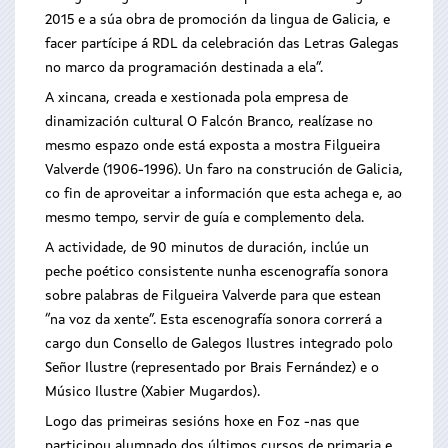
2015 e a súa obra de promoción da lingua de Galicia, e
facer partícipe á RDL da celebración das Letras Galegas
no marco da programación destinada a ela”.
A xincana, creada e xestionada pola empresa de
dinamización cultural O Falcón Branco, realízase no
mesmo espazo onde está exposta a mostra Filgueira
Valverde (1906-1996). Un faro na construción de Galicia,
co fin de aproveitar a información que esta achega e, ao
mesmo tempo, servir de guía e complemento dela.
A actividade, de 90 minutos de duración, inclúe un
peche poético consistente nunha escenografía sonora
sobre palabras de Filgueira Valverde para que estean
“na voz da xente”. Esta escenografía sonora correrá a
cargo dun Consello de Galegos Ilustres integrado polo
Señor Ilustre (representado por Brais Fernández) e o
Músico Ilustre (Xabier Mugardos).
Logo das primeiras sesións hoxe en Foz -nas que
participou alumnado dos últimos cursos de primaria e