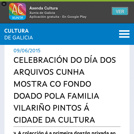
×
Axenda Cultura
VER
Xunta de Galicia
Aplicación gratuíta - En Google Play
Saltar al menú
M
INICIO
›
ACTUALIDADE
0
Vostede
09/06/2015
está
CELEBRACIÓN DO DÍA DOS
ARQUIVOS CUNHA
aquí
MOSTRA CO FONDO
DOADO POLA FAMILIA
VILARIÑO PINTOS Á
CIDADE DA CULTURA
A colección é a primeira doazón privada ao