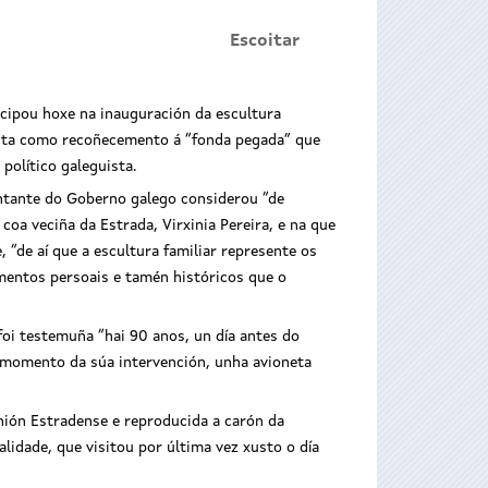
Escoitar
icipou hoxe na inauguración da escultura
unta como recoñecemento á “fonda pegada” que
 político galeguista.
entante do Goberno galego considerou “de
coa veciña da Estrada, Virxinia Pereira, e na que
, “de aí que a escultura familiar represente os
ementos persoais e tamén históricos que o
oi testemuña “hai 90 anos, un día antes do
o momento da súa intervención, unha avioneta
nión Estradense e reproducida a carón da
lidade, que visitou por última vez xusto o día