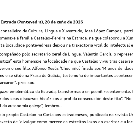
 Estrada (Pontevedra), 28 de xuño de 2026
 conselleiro de Cultura, Lingua e Xuventude, José López Campos, part
omenaxe á familia Castelao-Pereira na Estrada, na que colaborou a X
sta localidade pontevedresa deixou na traxectoria vital do intelectual e
compañado polo secretario xeral da Lingua, Valentín García, o repres
ustiza” esta homenaxe na localidade na que Castelao viviu tras casarse 
iveron o seu fillo, Alfonso Xesús ‘Chuchiño’, finado aos 14 anos de idade
res e se sitúe na Praza de Galicia, testemuña de importantes acontec
arcaron”, precisou.
azo emblemático da Estrada, transformado en peonil recentemente, f
 dos seus discursos históricos a prol da consecución deste fito”. “N
l da autonomía galega”, lembrou.
lo propio Castelao na Carta aos estradeneses, publicada na revista U
xecto de “divulgar como merece os estreitos lazos do escritor e a loca