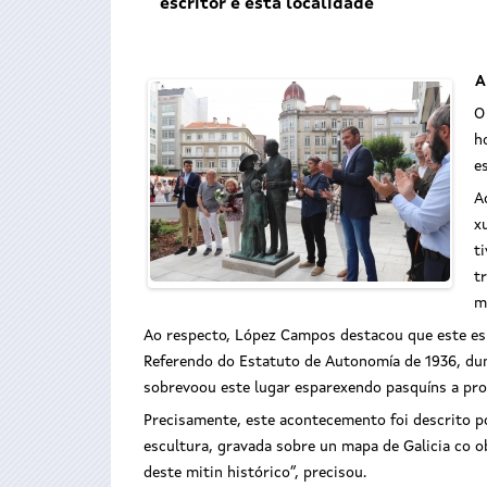
escritor e esta localidade
A
O
h
e
A
x
t
t
m
Ao respecto, López Campos destacou que este esp
Referendo do Estatuto de Autonomía de 1936, dun
sobrevoou este lugar esparexendo pasquíns a pro
Precisamente, este acontecemento foi descrito po
escultura, gravada sobre un mapa de Galicia co ob
deste mitin histórico”, precisou.