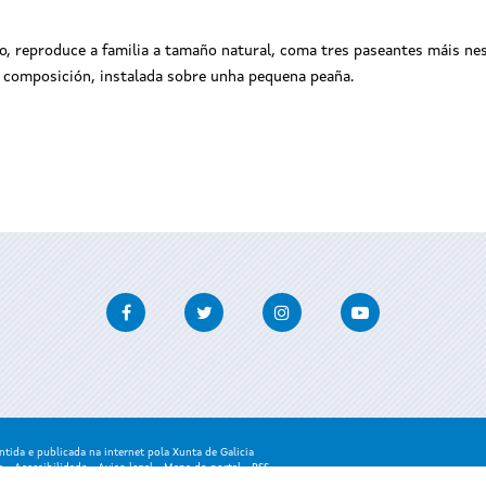
, reproduce a familia a tamaño natural, coma tres paseantes máis nesta
a composición, instalada sobre unha pequena peaña.
Facebook
Twitter
Instagram
Youtube
ida e publicada na internet pola Xunta de Galicia
a
-
Accesibilidade
-
Aviso legal
-
Mapa do portal
-
RSS