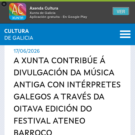
×
Axenda Cultura
VER
Xunta de Galicia
Aplicación gratuíta - En Google Play
Saltar al menú
M
INICIO
›
ACTUALIDADE
0
Vostede
17/06/2026
está
A XUNTA CONTRIBÚE Á
DIVULGACIÓN DA MÚSICA
aquí
ANTIGA CON INTÉRPRETES
GALEGOS A TRAVÉS DA
OITAVA EDICIÓN DO
FESTIVAL ATENEO
BARROCO