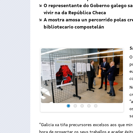
O representante do Goberno galego sal
vivir na da República Checa
A mostra amosa un percorrido polas cre
bibliotecario compostelán
S
O
p
e
c
N
c
“
o
s
“Galicia xa tiña precursores excelsos aos que mir
hora de proxectar os seus traballos e acadar éxi