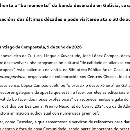
ienta o “bo momento” da banda deseñada en Galicia, cuxa 
acións das últimas décadas e pode visitarse ata o 30 de x
antiago de Compostela, 9 de xuño de 2026
 conselleiro de Cultura, Lingua e Xuventude, José López Campos, desta
or desenvolver unha programación cultural “de calidade en alianzas con
uropeas”. Así o salientou na visita, na Biblioteca Pública Ánxel Casal, 
ontemporáneo
, organizada en colaboración cos Centros Checos, Insti
este senso, López Campos subliñou “o prestixio deste xénero” en Galic
readores galegos e da aposta que están a facer por eles as editoriais e
aval do bo facer dos nosos profesionais” os recoñecementos e galardón
s obtidos por Bea Lema, Premio Nacional do Cómic 2024, ou os de Albe
alto á animación audiovisual con numerosos premios”.
ar, como Castelao, e que sementaron e serviron de referentes para darl
to dentro e fóra da nosa Comunidade, sendo parte importante do presti