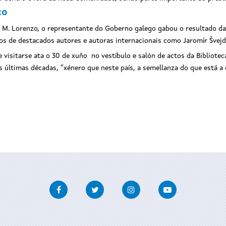
co
 M. Lorenzo, o representante do Goberno galego gabou o resultado da
los de destacados autores e autoras internacionais como Jaromír Švej
 visitarse ata o 30 de xuño no vestíbulo e salón de actos da Bibliotec
últimas décadas, “xénero que neste país, a semellanza do que está a o
Facebook
Twitter
Instagram
Youtube