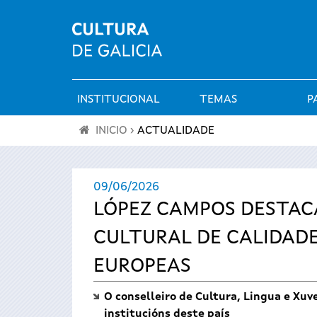
INSTITUCIONAL
TEMAS
P
Menú
INICIO
›
ACTUALIDADE
principal
Vostede
09/06/2026
está
LÓPEZ CAMPOS DESTAC
aquí
CULTURAL DE CALIDADE
EUROPEAS
O conselleiro de Cultura, Lingua e Xuv
institucións deste país