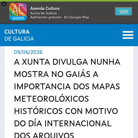
×
Axenda Cultura
VER
Xunta de Galicia
Aplicación gratuíta - En Google Play
Saltar al menú
M
INICIO
›
ACTUALIDADE
0
Vostede
09/06/2026
está
A XUNTA DIVULGA NUNHA
MOSTRA NO GAIÁS A
aquí
IMPORTANCIA DOS MAPAS
METEOROLÓXICOS
HISTÓRICOS CON MOTIVO
DO DÍA INTERNACIONAL
DOS ARQUIVOS