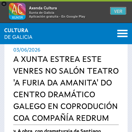
×
Axenda Cultura
VER
Xunta de Galicia
Aplicación gratuíta - En Google Play
Saltar al menú
M
INICIO
›
ACTUALIDADE
0
Vostede
03/06/2026
está
A XUNTA ESTREA ESTE
VENRES NO SALÓN TEATRO
aquí
'A FURIA DA AMANITA' DO
CENTRO DRAMÁTICO
GALEGO EN COPRODUCIÓN
COA COMPAÑÍA REDRUM
A obra, con dramaturxia de Santiago