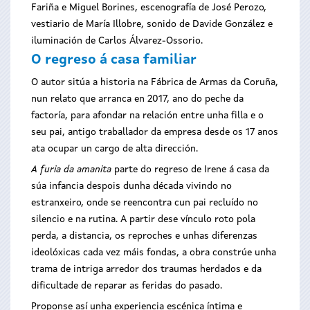
Fariña e Miguel Borines, escenografía de José Perozo,
vestiario de María Illobre, sonido de Davide González e
iluminación de Carlos Álvarez-Ossorio.
O regreso á casa familiar
O autor sitúa a historia na Fábrica de Armas da Coruña,
nun relato que arranca en 2017, ano do peche da
factoría, para afondar na relación entre unha filla e o
seu pai, antigo traballador da empresa desde os 17 anos
ata ocupar un cargo de alta dirección.
A furia da amanita
parte do regreso de Irene á casa da
súa infancia despois dunha década vivindo no
estranxeiro, onde se reencontra cun pai recluído no
silencio e na rutina. A partir dese vínculo roto pola
perda, a distancia, os reproches e unhas diferenzas
ideolóxicas cada vez máis fondas, a obra constrúe unha
trama de intriga arredor dos traumas herdados e da
dificultade de reparar as feridas do pasado.
Proponse así unha experiencia escénica íntima e