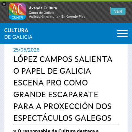
×
Axenda Cultura
VER
Xunta de Galicia
Aplicación gratuíta - En Google Play
Saltar al menú
M
INICIO
›
ACTUALIDADE
0
Vostede
25/05/2026
está
LÓPEZ CAMPOS SALIENTA
O PAPEL DE GALICIA
aquí
ESCENA PRO COMO
GRANDE ESCAPARATE
PARA A PROXECCIÓN DOS
ESPECTÁCULOS GALEGOS
O responsable de Cultura destaca a