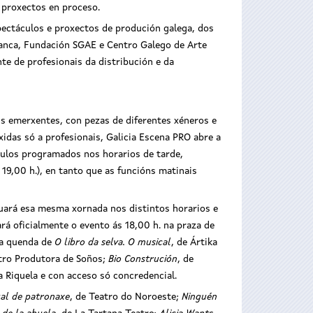
 proxectos en proceso.
pectáculos e proxectos de produción galega, dos
Abanca, Fundación SGAE e Centro Galego de Arte
te de profesionais da distribución e da
s emerxentes, con pezas de diferentes xéneros e
idas só a profesionais, Galicia Escena PRO abre a
áculos programados nos horarios de tarde,
 19,00 h.), en tanto que as funcións matinais
inuará esa mesma xornada nos distintos horarios e
rá oficialmente o evento ás 18,00 h. na praza de
 a quenda de
O libro da selva. O musical
, de Ártika
atro Produtora de Soños;
Bio Construción
, de
a Riquela e con acceso só concredencial.
al de patronaxe
, de Teatro do Noroeste;
Ninguén