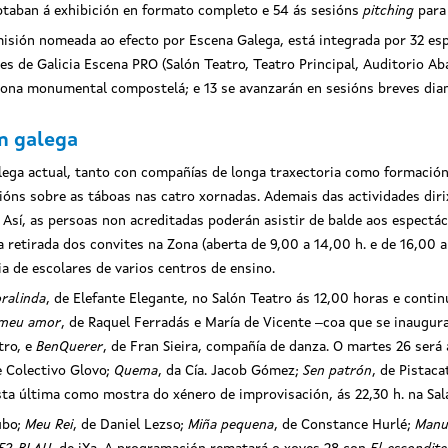
optaban á exhibición en formato completo e 54 ás sesións
pitching
para
misión nomeada ao efecto por Escena Galega, está integrada por 32 es
es de Galicia Escena PRO (Salón Teatro, Teatro Principal, Auditorio 
 zona monumental compostelá; e 13 se avanzarán en sesións breves dian
n galega
lega actual, tanto con compañías de longa traxectoria como formación
ns sobre as táboas nas catro xornadas. Ademais das actividades dirix
l. Así, as persoas non acreditadas poderán asistir de balde aos espect
 retirada dos convites na Zona (aberta de 9,00 a 14,00 h. e de 16,00 a
ia de escolares de varios centros de ensino.
ralinda
, de Elefante Elegante, no Salón Teatro ás 12,00 horas e cont
 meu amor
, de Raquel Ferradás e María de Vicente ‒coa que se inaugura
tro, e
BenQuerer
, de Fran Sieira, compañía de danza. O martes 26 será
e Colectivo Glovo;
Quema
, da Cía. Jacob Gómez;
Sen patrón
, de Pistac
sta última como mostra do xénero de improvisación, ás 22,30 h. na Sal
ubo;
Meu Rei
, de Daniel Lezso;
Miña pequena
, de Constance Hurlé;
Manu