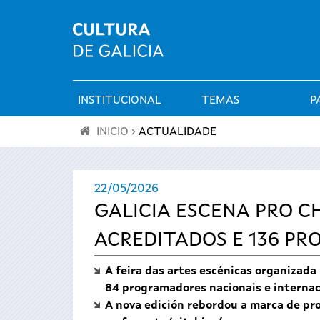
INSTITUCIONAL
TEMAS
P
Menú
INICIO
›
ACTUALIDADE
principal
Vostede
22/05/2026
está
GALICIA ESCENA PRO CH
aquí
ACREDITADOS E 136 PR
A feira das artes escénicas organizada
84 programadores nacionais e internaci
A nova edición rebordou a marca de pro