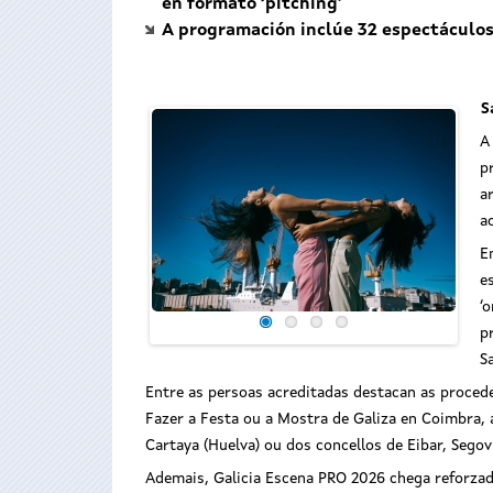
en formato ‘pitching’
A programación inclúe 32 espectáculos 
S
A
p
a
a
E
e
‘
p
S
Entre as persoas acreditadas destacan as procede
Fazer a Festa ou a Mostra de Galiza en Coimbra,
Cartaya (Huelva) ou dos concellos de Eibar, Segov
Ademais, Galicia Escena PRO 2026 chega reforzad