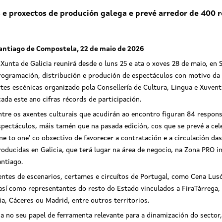
e proxectos de produción galega e prevé arredor de 400 r
antiago de Compostela, 22 de maio de 2026
 Xunta de Galicia reunirá desde o luns 25 e ata o xoves 28 de maio, en
rogramación, distribución e produción de espectáculos con motivo da 
rtes escénicas organizado pola Consellería de Cultura, Lingua e Xuven
cada este ano cifras récords de participación.
ntre os axentes culturais que acudirán ao encontro figuran 84 responsa
spectáculos, máis tamén que na pasada edición, cos que se prevé a cel
one to one’ co obxectivo de favorecer a contratación e a circulación d
roducidas en Galicia, que terá lugar na área de negocio, na Zona PRO 
antiago.
ntes de escenarios, certames e circuítos de Portugal, como Cena Lusó
 así como representantes do resto do Estado vinculados a FiraTàrrega
ia, Cáceres ou Madrid, entre outros territorios.
a no seu papel de ferramenta relevante para a dinamización do secto