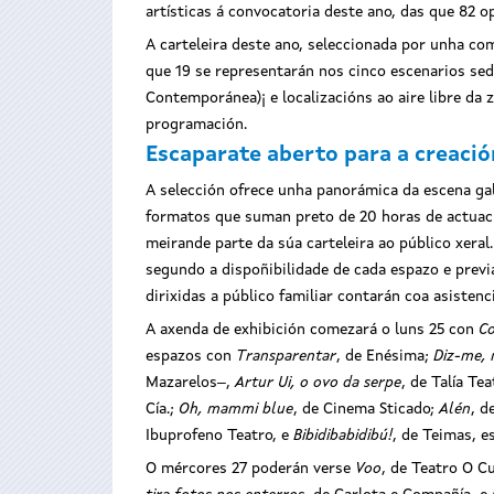
artísticas á convocatoria deste ano, das que 82 
A carteleira deste ano, seleccionada por unha co
que 19 se representarán nos cinco escenarios sed
Contemporánea)¡ e localizacións ao aire libre da
programación.
Escaparate aberto para a creació
A selección ofrece unha panorámica da escena ga
formatos que suman preto de 20 horas de actuació
meirande parte da súa carteleira ao público xera
segundo a dispoñibilidade de cada espazo e previa
dirixidas a público familiar contarán coa asistenc
A axenda de exhibición comezará o luns 25 con
Co
espazos con
Transparentar
, de Enésima;
Diz-me,
Mazarelos‒,
Artur Ui, o ovo da serpe
, de Talía Tea
Cía.;
Oh, mammi blue
, de Cinema Sticado;
Alén
, d
Ibuprofeno Teatro, e
Bibidibabidibú!
, de Teimas, e
O mércores 27 poderán verse
Voo
, de Teatro O C