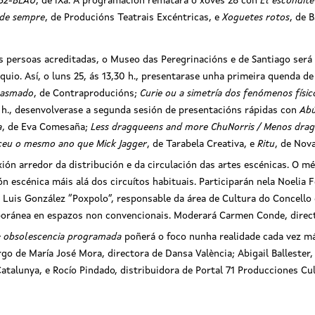
52-BLAU
, de iXa. A programación rematará o xoves 28 con
El escondite
 de sempre
, de Producións Teatrais Excéntricas, e
Xoguetes rotos
, de 
s persoas acreditadas, o Museo das Peregrinacións e de Santiago será
quio. Así, o luns 25, ás 13,30 h., presentarase unha primeira quenda 
 pasmado
, de Contraproducións;
Curie ou a simetría dos fenómenos físic
 h., desenvolverase a segunda sesión de presentacións rápidas con
Ab
a
, de Eva Comesaña;
Less dragqueens and more ChuNorris / Menos drag
ceu o mesmo ano que Mick Jagger
, de Tarabela Creativa, e
Ritu
, de Nov
ión arredor da distribución e da circulación das artes escénicas. O mé
ón escénica máis alá dos circuítos habituais. Participarán nela Noeli
 Luis González “Poxpolo”, responsable da área de Cultura do Concello 
mporánea en espazos non convencionais. Moderará Carmen Conde, direct
n: obsolescencia programada
poñerá o foco nunha realidade cada vez má
go de María José Mora, directora de Dansa València; Abigail Ballester, 
 Catalunya, e Rocío Pindado, distribuidora de Portal 71 Producciones C