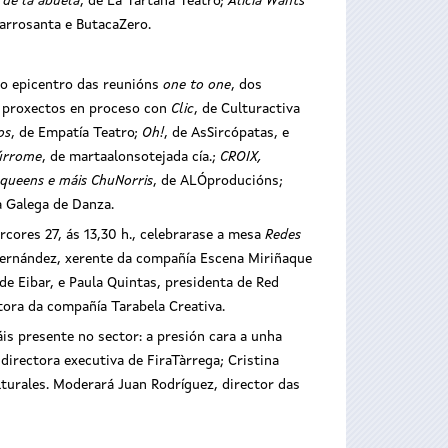
 de la abuela
, de La Tartana Teatro;
Alicia Wants
Barrosanta e ButacaZero.
 o epicentro das reunións
one to one
, dos
de proxectos en proceso con
Clic
, de Culturactiva
os
, de Empatía Teatro;
Oh!
, de AsSircópatas, e
úrrome
, de martaalonsotejada cía.;
CROIX,
queens e máis ChuNorris
, de ALÓproducións;
a Galega de Danza.
rcores 27, ás 13,30 h., celebrarase a mesa
Redes
a Fernández, xerente da compañía Escena Miriñaque
de Eibar, e Paula Quintas, presidenta de Red
ora da compañía Tarabela Creativa.
is presente no sector: a presión cara a unha
directora executiva de FiraTàrrega; Cristina
ulturales. Moderará Juan Rodríguez, director das