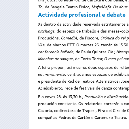
tira fotos nos enterros
, de Carlota e Compañía, e
To
, de Bengala Teatro Físico;
Mofa&Befa: Os dous
Actividade profesional e debate
Xa dentro da actividade reservada estritamente á
pitchings
, do espazo de traballo e das mesas-colo
Producións;
ComedIA
, de Píscore;
Crónica do rei
Vila
, de Marcos PTT. O martes 26, tamén ás 13,30
conferencia bailada
, de Paula Quintas Cía.;
Hirany
Manchas de sangue
, de Torta Torta;
O meu pai na
A feira propón, así mesmo, dous espazos de reflex
en movemento
, centrada nos espazos de exhibici
e presidenta de Red de Teatros Alternativos; José
Acieloabierto, rede de festivais de danza conte
E o xoves 28, ás 13,30 h.,
Produción e distribució
produción constante. Os relatorios correrán a car
Cazorla, codirectora de Trapezi, Fira del Circ de
compañías Pedras de Cartón e Caramuxo Teatro.