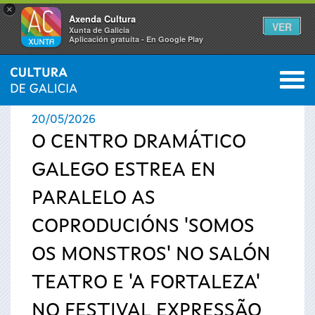
×
Axenda Cultura
VER
Xunta de Galicia
Aplicación gratuíta - En Google Play
Saltar al menú
M
INICIO
›
ACTUALIDADE
0
Vostede
20/05/2026
está
O CENTRO DRAMÁTICO
GALEGO ESTREA EN
aquí
PARALELO AS
COPRODUCIÓNS 'SOMOS
OS MONSTROS' NO SALÓN
TEATRO E 'A FORTALEZA'
NO FESTIVAL EXPRESSÃO