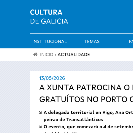
INSTITUCIONAL
TEMAS
P
Menú
INICIO
›
ACTUALIDADE
principal
Vostede
13/05/2026
está
A XUNTA PATROCINA O 
aquí
GRATUÍTOS NO PORTO C
A delegada territorial en Vigo, Ana Or
peirao de Transatlánticos
O evento, que comezará o 4 de setembr