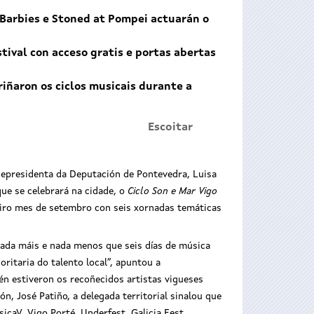
 Barbies e Stoned at Pompei actuarán o
tival con acceso gratis e portas abertas
riñaron os ciclos musicais durante a
Escoitar
icepresidenta da Deputación de Pontevedra, Luisa
que se celebrará na cidade, o
Ciclo Son e Mar Vigo
eiro mes de setembro con seis xornadas temáticas
nada máis e nada menos que seis días de música
ritaria do talento local”, apuntou a
n estiveron os recoñecidos artistas vigueses
n, José Patiño, a delegada territorial sinalou que
caV, Vigo Porté, Underfest, Galicia Fest,