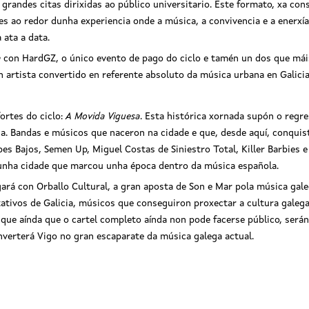
 grandes citas dirixidas ao público universitario. Este formato, xa co
es ao redor dunha experiencia onde a música, a convivencia e a enerxí
 ata a data.
a
con HardGZ, o único evento de pago do ciclo e tamén un dos que máis
artista convertido en referente absoluto da música urbana en Galicia
ortes do ciclo:
A Movida Viguesa
. Esta histórica xornada supón o regr
cia. Bandas e músicos que naceron na cidade e que, desde aquí, conqu
es Bajos, Semen Up, Miguel Costas de Siniestro Total, Killer Barbies 
 unha cidade que marcou unha época dentro da música española.
ará con Orballo Cultural, a gran aposta de Son e Mar pola música gale
tativos de Galicia, músicos que conseguiron proxectar a cultura gale
que aínda que o cartel completo aínda non pode facerse público, serán
verterá Vigo no gran escaparate da música galega actual.