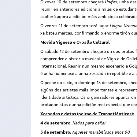
O xoves 10 de setembro chegará
Unifes
, unha das
reunir en anteriores edicións a miles de estudant
acollerá agora a edición máis ambiciosa celebrada
O venres 11 de setembro terá lugar
Lingua Urban
xa bateu marcas, confirmando o enorme tirón dun 
Movida Viguesa e Orballo Cultural
O sábado 12 de setembro chegará un dos pratos f
comprender a historia musical de Vigo e de Gali
internacional. Reunir nun mesmo escenario a Golp
é unha homenaxe a unha xeración irrepetible e a
O peche do ciclo, o domingo 13 de setembro, cheg
algúns dos artistas máis importantes e represen
identidade artística. Os organizadores apuntaron 
protagonistas dunha edición moi especial que con
Xornadas e datas (peirao de Transatlánticos):
4 de setembro
:
Nados para bailar
5 de setembro
:
Aqueles marabillosos anos 90