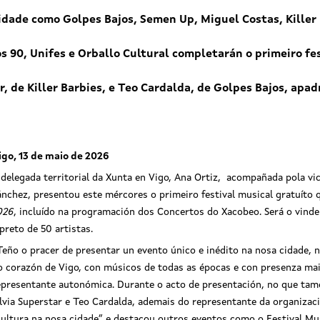
idade como Golpes Bajos, Semen Up, Miguel Costas, Killer
s 90, Unifes e Orballo Cultural completarán o primeiro fes
r, de Killer Barbies, e Teo Cardalda, de Golpes Bajos, apad
igo, 13 de maio de 2026
 delegada territorial da Xunta en Vigo, Ana Ortiz, acompañada pola v
ánchez, presentou este mércores o primeiro festival musical gratuíto 
026
, incluído na programación dos Concertos do Xacobeo. Será o vind
 preto de 50 artistas.
Teño o pracer de presentar un evento único e inédito na nosa cidade, 
o corazón de Vigo, con músicos de todas as épocas e con presenza maio
epresentante autonómica. Durante o acto de presentación, no que tamé
ilvia Superstar e Teo Cardalda, ademais do representante da organizació
ltura na nosa cidade” e destacou outros eventos como o Festival Musi