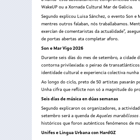
WakeUP ou a Xornada Cultural Mar de Galicia.
Segundo explicou Luisa Sánchez, o evento Son e 
mentres outros falaban, nós traballabamos. Mentr
exercían de comentaristas da actualidade”, aseg
de portas abertas ata completar aforo.
Son e Mar Vigo 2026
Durante seis días do mes de setembro, a cidade de
contorna privilexiada: o peirao de transatlántico
identidade cultural e experiencia colectiva nunh
Ao longo do ciclo, preto de 50 artistas pasarán 
Unha cifra que reflicte non só a magnitude do p
Seis días de música en dúas semanas
Segundo explicaron os organizadores, a activida
setembro será a quenda de
Aqueles marabillosos
históricos que foron auténticos fenómenos de ma
Unifes e Lingua Urbana con HardGZ