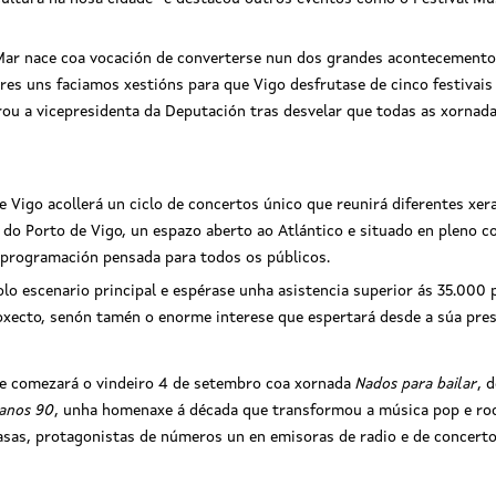
Mar nace coa vocación de converterse nun dos grandes acontecementos 
es uns faciamos xestións para que Vigo desfrutase de cinco festivais 
urou a vicepresidenta da Deputación tras desvelar que todas as xornad
 Vigo acollerá un ciclo de concertos único que reunirá diferentes xer
s do Porto de Vigo, un espazo aberto ao Atlántico e situado en pleno c
a programación pensada para todos os públicos.
polo escenario principal e espérase unha asistencia superior ás 35.00
roxecto, senón tamén o enorme interese que espertará desde a súa pres
de comezará o vindeiro 4 de setembro coa xornada
Nados para bailar
, 
 anos 90
, unha homenaxe á década que transformou a música pop e rock
sas, protagonistas de números un en emisoras de radio e de concertos