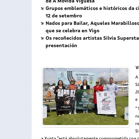
de A Movida Viguesa
Grupos emblemáticos e históricos da c
12 de setembro
Nados para Bailar, Aqueles Marabilloso
que se celebra en Vigo
Os recoñecidos artistas Silvia Supersta
presentación
V
A
S
2
e
“
n
r
S
a Xunta “está absolutamente comprometida coa cu